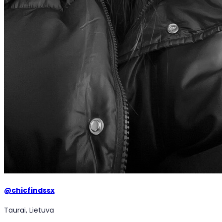
@
chicfindssx
Taurai, Lietuva