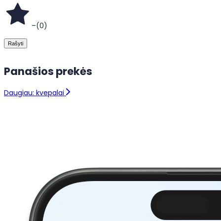
–
(
0
)
Rašyti
Panašios prekės
Daugiau: kvepalai