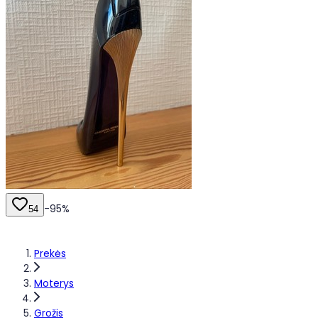
-
95
%
54
Prekės
Moterys
Grožis