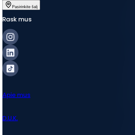
Pasirinkite šalį
Rask mus
Apie mus
D.U.K.