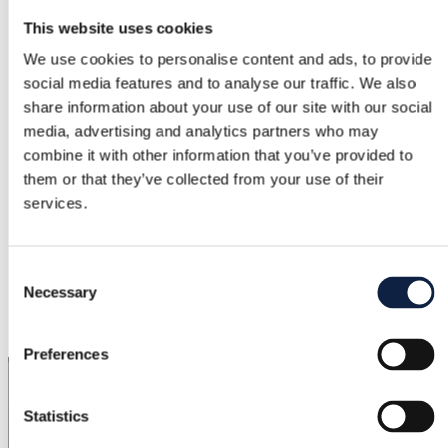
Prekės ženklas
This website uses cookies
Carolina Herrera
We use cookies to personalise content and ads, to provide
social media features and to analyse our traffic. We also
Dydis
share information about your use of our site with our social
–
media, advertising and analytics partners who may
combine it with other information that you’ve provided to
Būklė
them or that they’ve collected from your use of their
Naujas su etiketėmis
services.
Spalva
Juoda
Consent
Necessary
Pridėta
Selection
2026-04-20
Preferences
Statistics