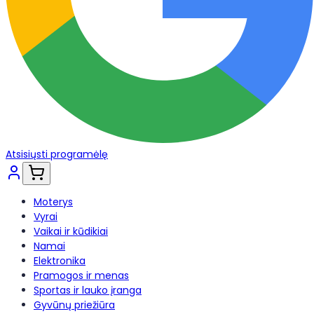
Atsisiųsti programėlę
Moterys
Vyrai
Vaikai ir kūdikiai
Namai
Elektronika
Pramogos ir menas
Sportas ir lauko įranga
Gyvūnų priežiūra