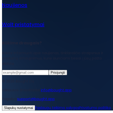
Naujienos
Wolt pristatymai
Būkime draugais?
Būkite informuoti apie naujienas, tinklaraščio straipsnius ir
produktų atnaujinimus, kurie siunčiami tiesiai į jūsų pašto
dėžutę.
Prisijungti
© 2026 Bought Oy
Užklausos žiniasklaidai
info@bought.app
Pagalba
support@bought.app
Paslaugų teikimo sąlygos
Privatumo politika
Slapukų nustatymai