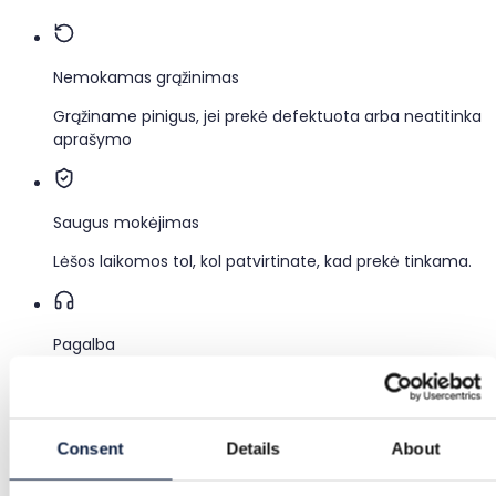
Nemokamas grąžinimas
Grąžiname pinigus, jei prekė defektuota arba neatitinka
aprašymo
Saugus mokėjimas
Lėšos laikomos tol, kol patvirtinate, kad prekė tinkama.
Pagalba
Greita pagalba, kai jos reikia
Kategorija
Consent
Details
About
Moterys
/
Grožis
/
Kvepalai