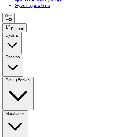
Gyvūnų priežiūra
Rikiuoti
Dydžiai
Spalvos
Prekių ženklai
Medžiagos