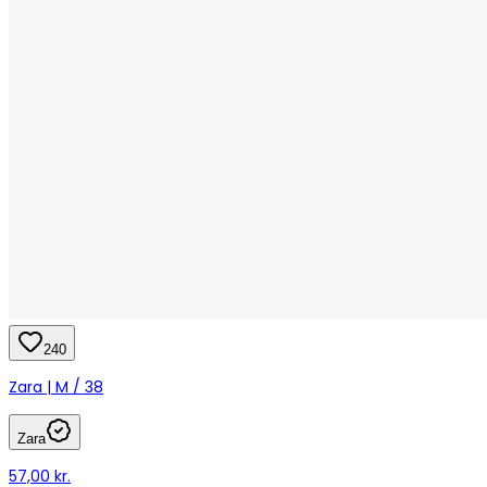
240
Zara | M / 38
Zara
57,00 kr.