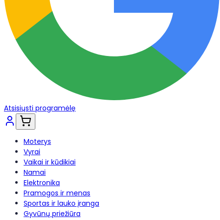
Atsisiųsti programėlę
Moterys
Vyrai
Vaikai ir kūdikiai
Namai
Elektronika
Pramogos ir menas
Sportas ir lauko įranga
Gyvūnų priežiūra