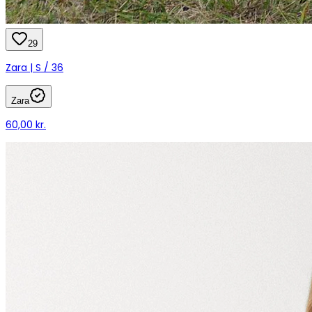
29
Zara | S / 36
Zara
60,00 kr.