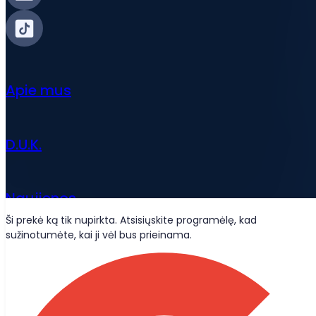
Apie mus
D.U.K.
Naujienos
Ši prekė ką tik nupirkta. Atsisiųskite programėlę, kad
sužinotumėte, kai ji vėl bus prieinama.
Wolt pristatymai
Būkime draugais?