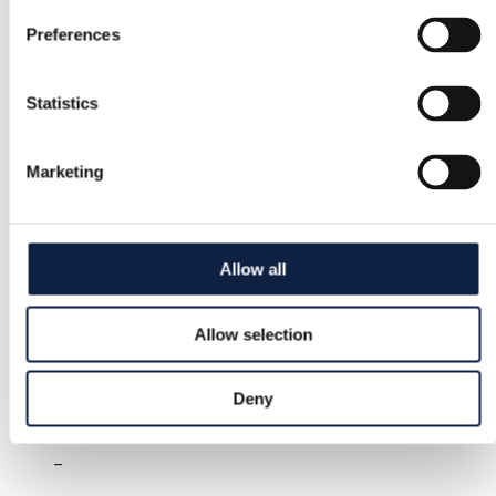
Pagalba
Preferences
Greita pagalba, kai jos reikia
Statistics
Kategorija
Moterys
/
Grožis
/
Kvepalai
Marketing
Prekės ženklas
Kayali
Allow all
Dydis
–
Allow selection
Būklė
Gera
Deny
Spalva
–