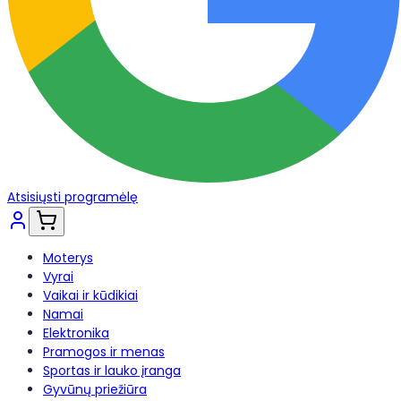
Atsisiųsti programėlę
Moterys
Vyrai
Vaikai ir kūdikiai
Namai
Elektronika
Pramogos ir menas
Sportas ir lauko įranga
Gyvūnų priežiūra