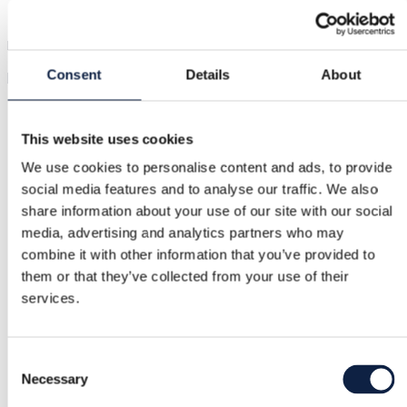
Pristatymas nuo 3,89 €
Pirkėjo apsauga
3,00 €
Kayali The Wedding Silk Santal eau de parfum. Includes original
packaging. The picture shows how much is left.
Consent
Details
About
Rodyti origin
Pirkėjo apsauga
This website uses cookies
We use cookies to personalise content and ads, to provide
social media features and to analyse our traffic. We also
Nemokamas grąžinimas
share information about your use of our site with our social
media, advertising and analytics partners who may
Grąžiname pinigus, jei prekė defektuota arba neatitinka
combine it with other information that you’ve provided to
aprašymo
them or that they’ve collected from your use of their
services.
Saugus mokėjimas
Lėšos laikomos tol, kol patvirtinate, kad prekė tinkama.
Consent
Necessary
Selection