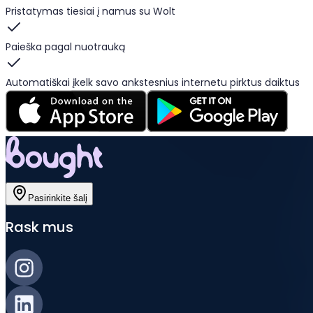
Pristatymas tiesiai į namus su Wolt
Paieška pagal nuotrauką
Automatiškai įkelk savo ankstesnius internetu pirktus daiktus
Pasirinkite šalį
Rask mus