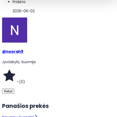
Pridėta
2026-06-02
@
noorah9
Jyväskylä, Suomija
–
(
0
)
Rašyti
Panašios prekės