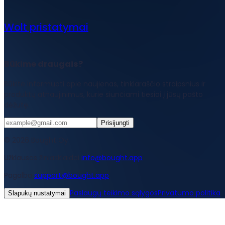
Wolt pristatymai
Būkime draugais?
Būkite informuoti apie naujienas, tinklaraščio straipsnius ir
produktų atnaujinimus, kurie siunčiami tiesiai į jūsų pašto
dėžutę.
Prisijungti
© 2026 Bought Oy
Užklausos žiniasklaidai
info@bought.app
Pagalba
support@bought.app
Paslaugų teikimo sąlygos
Privatumo politika
Slapukų nustatymai