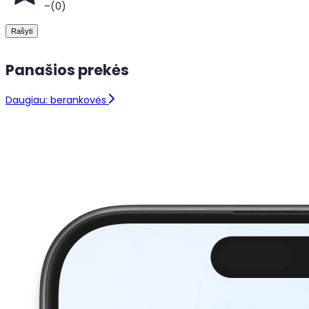
–
(
0
)
Rašyti
Panašios prekės
Daugiau: berankovės