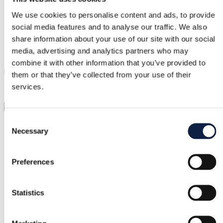
We use cookies to personalise content and ads, to provide
social media features and to analyse our traffic. We also
Pagalba
share information about your use of our site with our social
Greita pagalba, kai jos reikia
media, advertising and analytics partners who may
combine it with other information that you’ve provided to
Pasimatuok prieš pirkdamas
them or that they’ve collected from your use of their
services.
Tiesiog įkelk nuotrauką ir viską pasimatuok
Virtualus matavimas
Consent
Kategorija
Necessary
Selection
Moterys
/
Drabužiai
/
Berankovės
Prekės ženklas
Preferences
United Colors of Benetton
Statistics
Dydis
S / 36