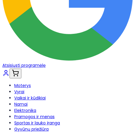
Atsisiųsti programėlę
Moterys
Vyrai
Vaikai ir kūdikiai
Namai
Elektronika
Pramogos ir menas
Sportas ir lauko įranga
Gyvūnų priežiūra