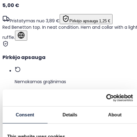
5,00 €
Pristatymas nuo 3,89 €
Pirkėjo apsauga
1,25 €
Red Benetton top. In neat condition. Hem and collar with a ligh
ruffle.
Rodyti originalo kalba
Pirkėjo apsauga
Nemokamas grąžinimas
Grąžiname pinigus, jei prekė defektuota arba neatitinka
aprašymo
Consent
Details
About
Saugus mokėjimas
Lėšos laikomos tol, kol patvirtinate, kad prekė tinkama.
This website uses cookies