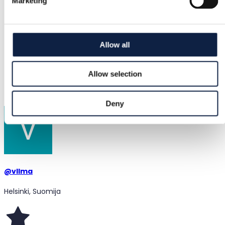
Marketing
Būklė
Gera
Spalva
Allow all
Raudona
Allow selection
Pridėta
2025-05-25
Deny
@
vllma
Helsinki, Suomija