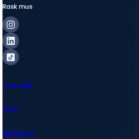
Rask mus
Apie mus
D.U.K.
Naujienos