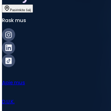
Pasirinkite šalį
Rask mus
Apie mus
D.U.K.