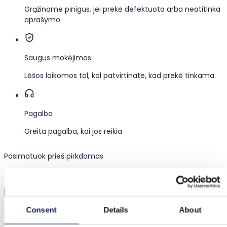
Grąžiname pinigus, jei prekė defektuota arba neatitinka
aprašymo
Saugus mokėjimas
Lėšos laikomos tol, kol patvirtinate, kad prekė tinkama.
Pagalba
Greita pagalba, kai jos reikia
Pasimatuok prieš pirkdamas
Tiesiog įkelk nuotrauką ir viską pasimatuok
Virtualus matavimas
Kategorija
Consent
Details
About
Moterys
/
Drabužiai
/
Berankovės