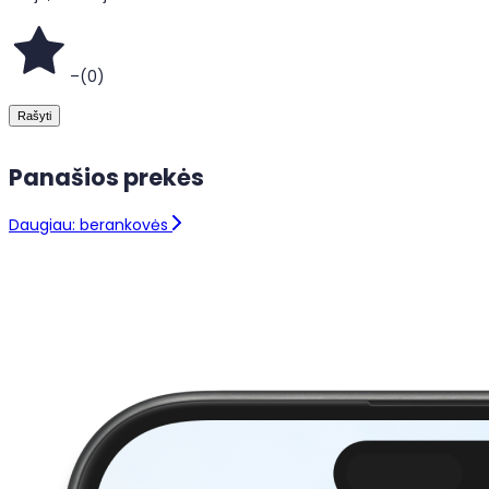
–
(
0
)
Rašyti
Panašios prekės
Daugiau: berankovės