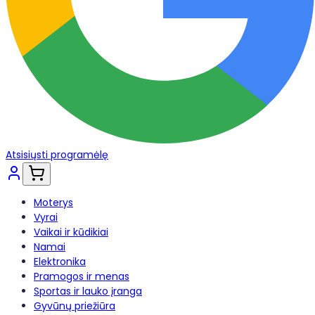
Atsisiųsti programėlę
Moterys
Vyrai
Vaikai ir kūdikiai
Namai
Elektronika
Pramogos ir menas
Sportas ir lauko įranga
Gyvūnų priežiūra