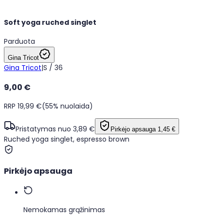
Soft yoga ruched singlet
Parduota
Gina Tricot
Gina Tricot
|
S / 36
9,00 €
RRP 19,99 €
(55% nuolaida)
Pristatymas nuo 3,89 €
Pirkėjo apsauga
1,45 €
Ruched yoga singlet, espresso brown
Pirkėjo apsauga
Nemokamas grąžinimas