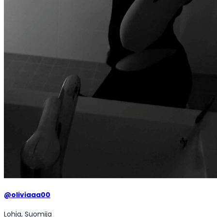
@
oliviaaa00
Lohja, Suomija