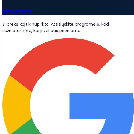
Naujienos
Ši prekė ką tik nupirkta. Atsisiųskite programėlę, kad
sužinotumėte, kai ji vėl bus prieinama.
Wolt pristatymai
Būkime draugais?
Būkite informuoti apie naujienas, tinklaraščio straipsnius ir
produktų atnaujinimus, kurie siunčiami tiesiai į jūsų pašto
dėžutę.
Prisijungti
© 2026 Bought Oy
Užklausos žiniasklaidai
info@bought.app
Pagalba
support@bought.app
Paslaugų teikimo sąlygos
Privatumo politika
Slapukų nustatymai