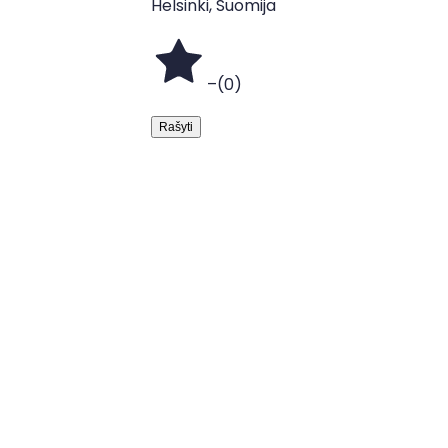
Helsinki, Suomija
–
(
0
)
Rašyti