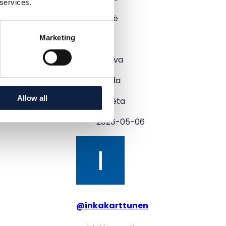
 services.
Būklė
Marketing
–
Spalva
Juoda
Allow all
Pridėta
2026-05-06
@
inkakarttunen