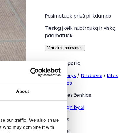
Pasimatuok prieš pirkdamas
Tiesiog įkelk nuotrauką ir viską
pasimatuok
Virtualus matavimas
Kategorija
Moterys
/
Drabužiai
/
Kitos
kelnės
About
Prekės ženklas
Design by Si
Dydis
se our traffic. We also share
ers who may combine it with
S / 36