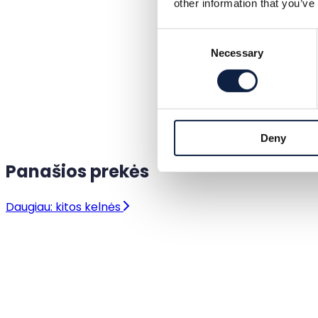
other information that you’ve
Consent
Necessary
Selection
Deny
Panašios prekės
Daugiau: kitos kelnės