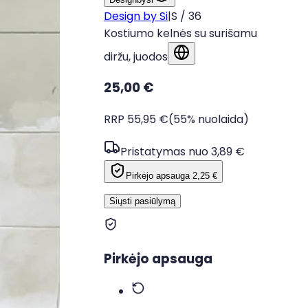
Design by Si
|
S / 36
Kostiumo kelnės su surišamu
diržu, juodos
Rodyti originalo kalba
25,00 €
RRP 55,95 €
(55% nuolaida)
Pristatymas nuo 3,89 €
Pirkėjo apsauga
2,25 €
Siųsti pasiūlymą
Pirkėjo apsauga