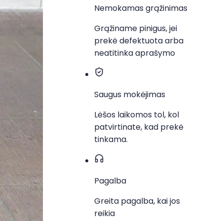
Nemokamas grąžinimas
Grąžiname pinigus, jei
prekė defektuota arba
neatitinka aprašymo
Saugus mokėjimas
Lėšos laikomos tol, kol
patvirtinate, kad prekė
tinkama.
Pagalba
Greita pagalba, kai jos
reikia