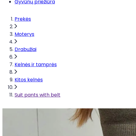
Gyvūnų priežiūra
Prekės
Moterys
Drabužiai
Kelnės ir tamprės
Kitos kelnės
Suit pants with belt