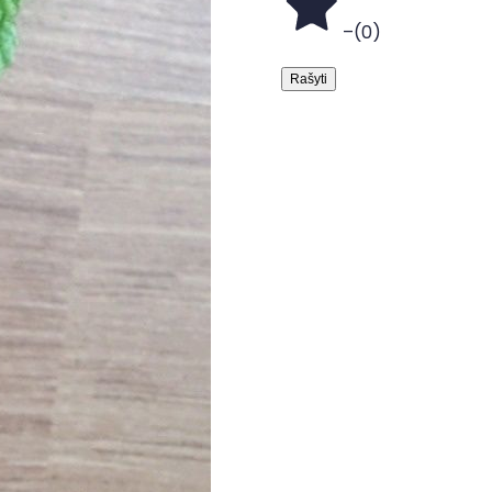
–
(
0
)
Rašyti