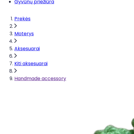
Gyvūnų priežiūra
Prekės
Moterys
Aksesuarai
Kiti aksesuarai
Handmade accessory