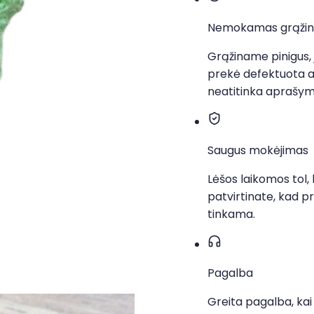
Nemokamas grąžin
Grąžiname pinigus, 
prekė defektuota 
neatitinka aprašy
Saugus mokėjimas
Lėšos laikomos tol, 
patvirtinate, kad p
tinkama.
Pagalba
Greita pagalba, kai 