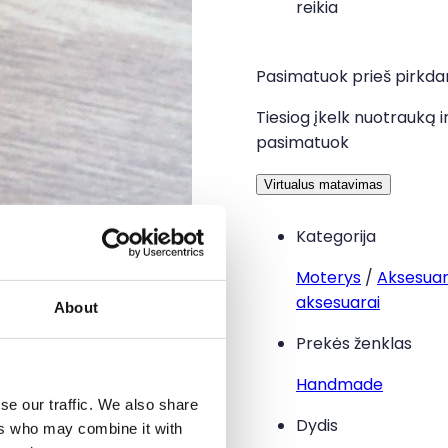
reikia
Pasimatuok prieš pirkd
Tiesiog įkelk nuotrauką i
pasimatuok
Virtualus matavimas
Kategorija
Moterys
/
Aksesuar
aksesuarai
About
Prekės ženklas
Handmade
se our traffic. We also share
Dydis
ers who may combine it with