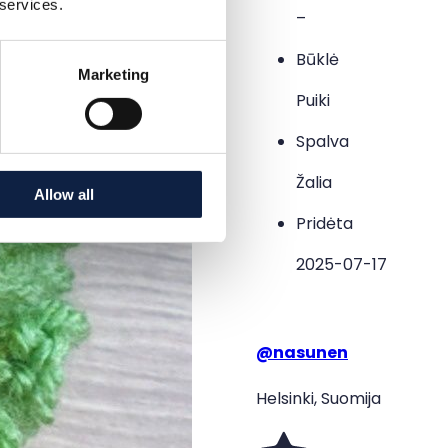
 services.
–
Būklė
Marketing
Puiki
Spalva
Žalia
Allow all
Pridėta
2025-07-17
@
nasunen
Helsinki, Suomija