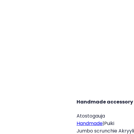
Handmade accessory
Atostogauja
Handmade
|
Puiki
Jumbo scrunchie Akryyl