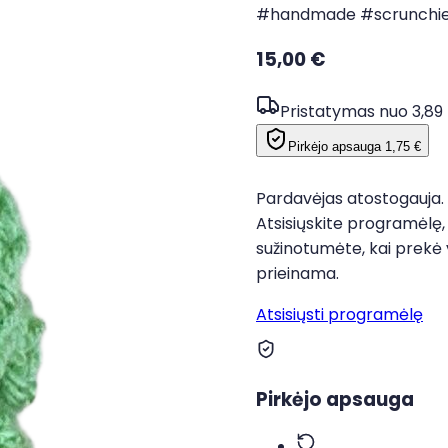
#handmade #scrunchi
15,00 €
Pristatymas nuo 3,89
Pirkėjo apsauga
1,75 €
Pardavėjas atostogauja.
Atsisiųskite programėlę,
sužinotumėte, kai prekė 
prieinama.
Atsisiųsti programėlę
Pirkėjo apsauga