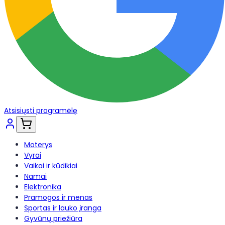
Atsisiųsti programėlę
Moterys
Vyrai
Vaikai ir kūdikiai
Namai
Elektronika
Pramogos ir menas
Sportas ir lauko įranga
Gyvūnų priežiūra