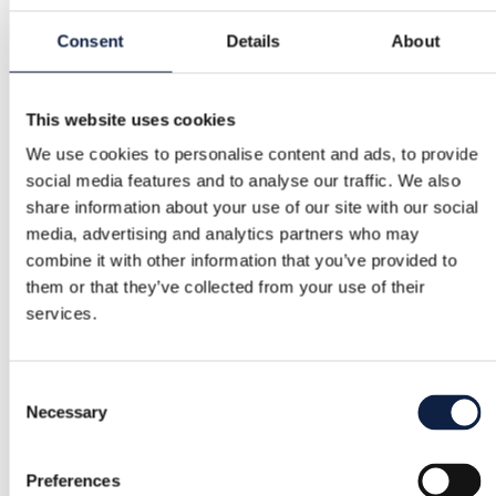
Greita pagalba, kai jos reikia
Consent
Details
About
Kategorija
Moterys
/
Grožis
/
Kvepalai
This website uses cookies
Prekės ženklas
We use cookies to personalise content and ads, to provide
Gucci
social media features and to analyse our traffic. We also
share information about your use of our site with our social
Dydis
media, advertising and analytics partners who may
–
combine it with other information that you’ve provided to
them or that they’ve collected from your use of their
Būklė
services.
Puiki
Spalva
Consent
Necessary
Violetinė, Auksinė
Selection
Pridėta
Preferences
2025-08-01