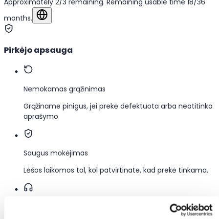
Approximately 2/3 remaining. Remaining usable time 18/36
months.
Rodyti originalo kalba
Pirkėjo apsauga
Nemokamas grąžinimas
Grąžiname pinigus, jei prekė defektuota arba neatitinka
aprašymo
Saugus mokėjimas
Lėšos laikomos tol, kol patvirtinate, kad prekė tinkama.
Pagalba