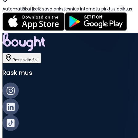
Automatiškai įkelk savo ankstesnius internetu pirktus daiktus
Pasirinkite šalį
Rask mus