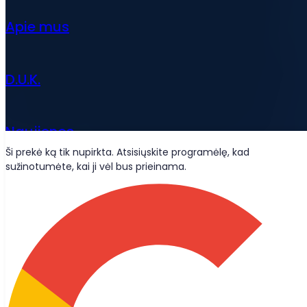
Apie mus
D.U.K.
Naujienos
Ši prekė ką tik nupirkta. Atsisiųskite programėlę, kad
sužinotumėte, kai ji vėl bus prieinama.
Wolt pristatymai
Būkime draugais?
Būkite informuoti apie naujienas, tinklaraščio straipsnius ir
produktų atnaujinimus, kurie siunčiami tiesiai į jūsų pašto
dėžutę.