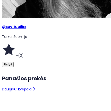
@
suvituuliks
Turku, Suomija
–
(
0
)
Rašyti
Panašios prekės
Daugiau: kvepalai