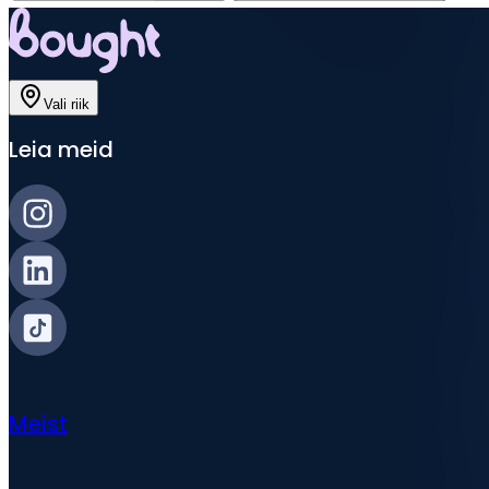
Vali riik
Leia meid
Meist