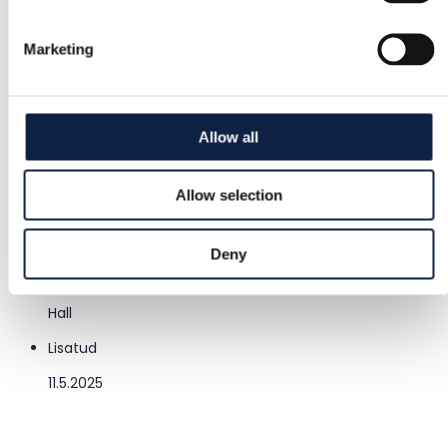
Naised
/
Rõivad
/
Leggingsid
Marketing
Kaubamärk
Gymshark
Suurus
Allow all
S / 36
Allow selection
Seisund
Suurepärane
Deny
Värvus
Hall
Lisatud
11.5.2025