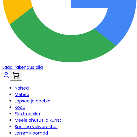
Laadi rakendus alla
Naised
Mehed
Lapsed ja beebid
Kodu
Elektroonika
Meelelahutus ja kunst
Sport ja välivarustus
Lemmikloomad