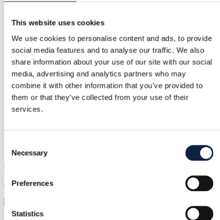
Tasuta tagastus
This website uses cookies
Tagasimakse, kui toode on vigane või ei vasta kirjeldusel
We use cookies to personalise content and ads, to provide
social media features and to analyse our traffic. We also
share information about your use of our site with our social
Turvaline makse
media, advertising and analytics partners who may
combine it with other information that you’ve provided to
Raha hoitakse kinni, kuni kinnitad, et toode on korras.
them or that they’ve collected from your use of their
services.
Tugi
Kiire abi, kui seda vajad
Consent
Necessary
Selection
Proovi enne kui ostad
Preferences
Laadi lihtsalt pilt üles ja proovi kõik selga
Virtuaalne proovimine
Statistics
Kategooria