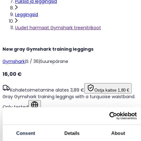
Püksid ja leggingsid
Leggingsid
Uudet harmaat Gymshark treenitrikoot
New gray Gymshark training leggings
Gymshark
|
S / 36
|
Suurepärane
16,00 €
Kohaletoimetamine alates 3,89 €
Ostja kaitse
1,80 €
Gray Gymshark training leggings with a turquoise waistband.
Only tested
Näita algkeeles
Ostjakaitse
Consent
Details
About