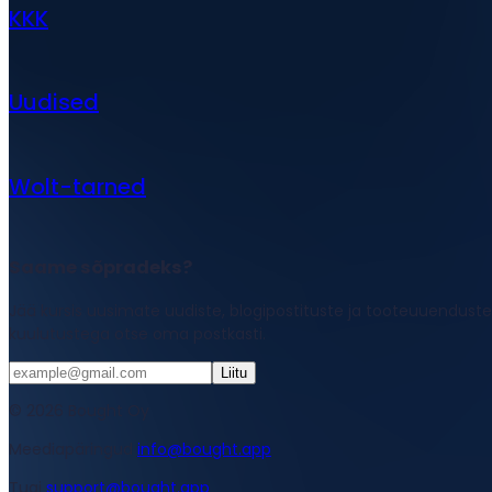
KKK
Uudised
Wolt-tarned
Saame sõpradeks?
Jää kursis uusimate uudiste, blogipostituste ja tooteuuenduste
kuulutustega otse oma postkasti.
Liitu
© 2026 Bought Oy
Meediapäringud
info@bought.app
Tugi
support@bought.app