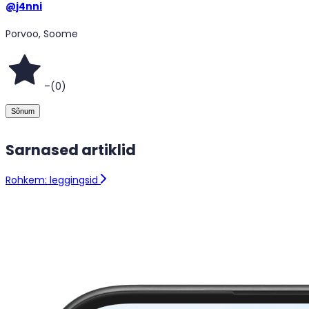
@
j4nni
Porvoo, Soome
–
(
0
)
Sõnum
Sarnased artiklid
Rohkem: leggingsid