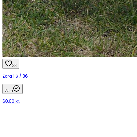
33
Zara | S / 36
Zara
60,00 kr.