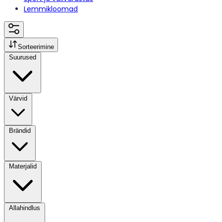
Lemmikloomad
Sorteerimine
Suurused
Värvid
Brändid
Materjalid
Allahindlus