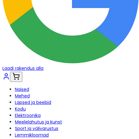
Laadi rakendus alla
Naised
Mehed
Lapsed ja beebid
Kodu
Elektroonika
Meelelahutus ja kunst
Sport ja välivarustus
Lemmikloomad