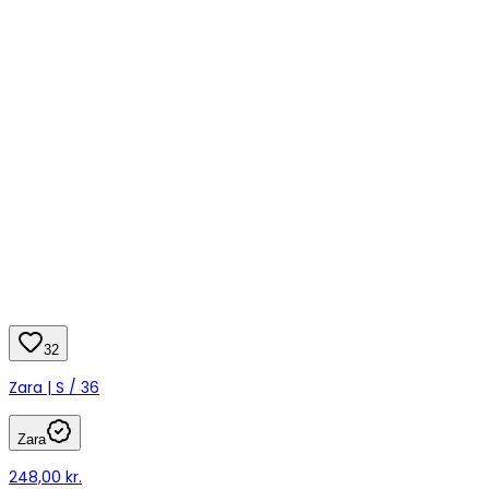
32
Zara | S / 36
Zara
248,00 kr.