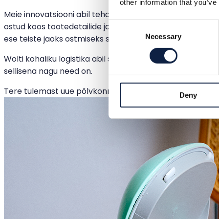
other information that you’ve
Meie innovatsiooni abil tehakse see kõik sinu eest. Sinu 
Consent
ostud koos tootedetailide ja piltidega – otse e-posti kvii
Necessary
Selection
ese teiste jaoks ostmiseks saadaval.
Wolti kohaliku logistika abil saad unustada ka pakendam
sellisena nagu need on.
Tere tulemast uue põlvkonna kasutatud kaupade ostmis
Deny