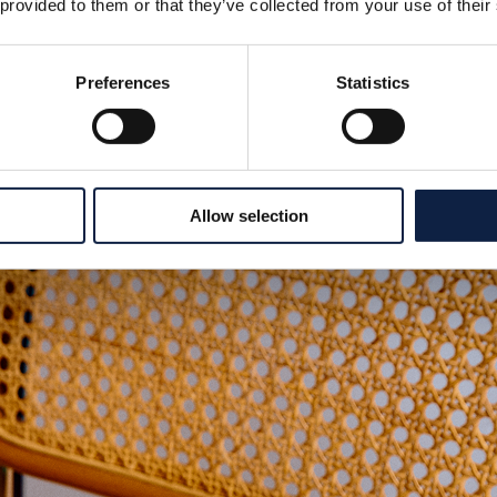
 provided to them or that they’ve collected from your use of their
Boughti profiil loob digitaalse garderoobi, mis automaatsel
tungitelt. Bought soovitab, mida ja millal müüa, ja ühe puu
Preferences
Statistics
ise ja saatmise: kuller võtab müüdud esemed otse sinu uk
e ja müümise juurde.
Allow selection