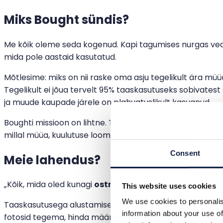
Miks Bought sündis?
Me kõik oleme seda kogenud. Kapi tagumises nurgas vedeleb 
mida pole aastaid kasutatud.
Mõtlesime: miks on nii raske oma asju tegelikult ära müü
Tegelikult ei jõua tervelt 95% taaskasutuseks sobivates
ja muude kaupade järele on plahvatuslikult kasvanud.
Boughti missioon on lihtne. Tahame avada need 95%, eem
millal müüa, kuulutuse loomisest, pakendamisest ja saat
Consent
Meie lahendus?
„Kõik, mida oled kunagi
ostnud
, automaatselt valmis ed
This website uses cookies
We use cookies to personalis
Taaskasutusega alustamise lävi on kõrge. Pead esmalt ots
information about your use of
fotosid tegema, hinda määrama ja nii edasi.