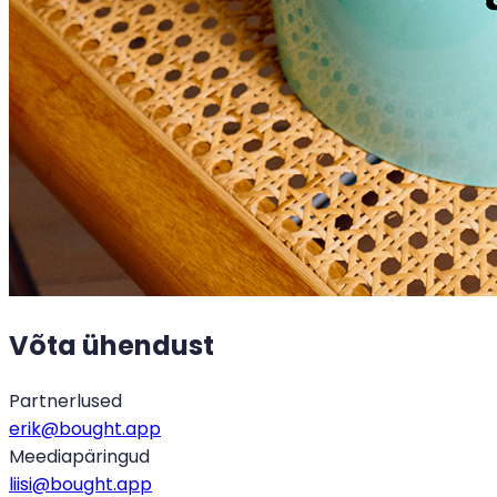
Võta ühendust
Partnerlused
erik@bought.app
Meediapäringud
liisi@bought.app