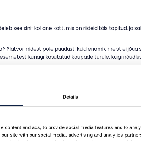
see sini-kollane kott, mis on riideid täis topitud, ja saht
a? Platvormidest pole puudust, kuid enamik meist ei jõua s
t esemetest kunagi kasutatud kaupade turule, kuigi nõudl
aldades takistused taaskasutuse igast etapist: otsustam
misest. Bought teeb kogu töö sinu eest.
Details
asimüügiks.“
e content and ads, to provide social media features and to analy
ustama millestki loobuda, asja välja otsima, tootedetaili
 our site with our social media, advertising and analytics partn