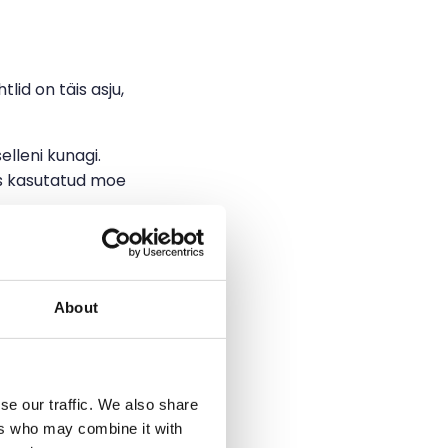
lid on täis asju,
elleni kunagi.
us kasutatud moe
isest mida ja
About
se our traffic. We also share
d välja selgitama,
ers who may combine it with