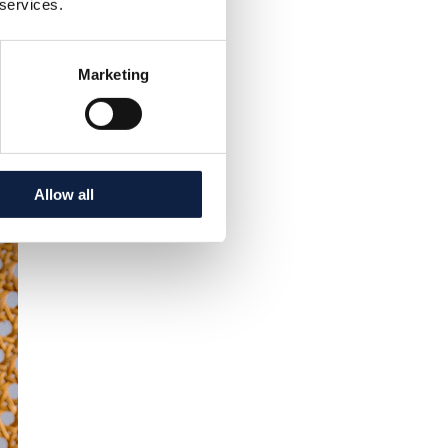
 services.
t kogub kõik sinu
dutusega on sinu
Marketing
setaga peale, just
Allow all