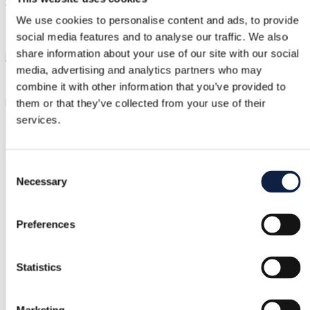
GUESS
We use cookies to personalise content and ads, to provide
25,00 €
social media features and to analyse our traffic. We also
share information about your use of our site with our social
jaehind 83,95 €
(70% soodustus)
media, advertising and analytics partners who may
combine it with other information that you’ve provided to
Kohaletoimetamine alates 3,89 €
Ostja kaitse
2,25 €
Rosewood crossbody camera bag, one size
them or that they’ve collected from your use of their
services.
Ostjakaitse
Consent
Necessary
Selection
Tasuta tagastus
Preferences
Tagasimakse, kui toode on vigane või ei vasta kirjeldusel
Statistics
Turvaline makse
Raha hoitakse kinni, kuni kinnitad, et toode on korras.