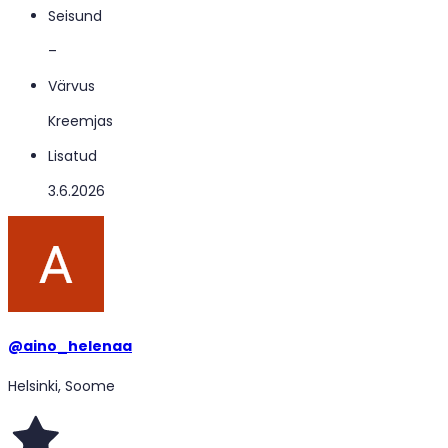
Seisund
–
Värvus
Kreemjas
Lisatud
3.6.2026
@
aino_helenaa
Helsinki, Soome