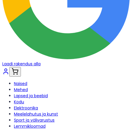
Laadi rakendus alla
Naised
Mehed
Lapsed ja beebid
Kodu
Elektroonika
Meelelahutus ja kunst
Sport ja välivarustus
Lemmikloomad