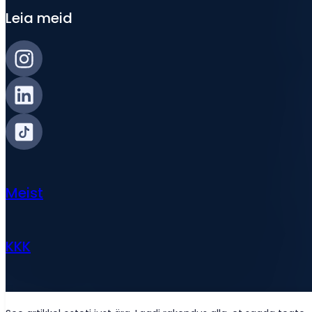
Leia meid
Meist
KKK
Uudised