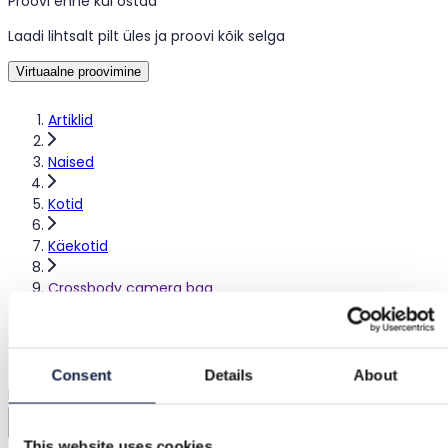
Proovi enne kui ostad
Laadi lihtsalt pilt üles ja proovi kõik selga
Virtuaalne proovimine
Artiklid
Naised
Kotid
Käekotid
Crossbody camera bag
Crossbody camera bag
Consent
Details
About
Müüdud
Zalando
This website uses cookies