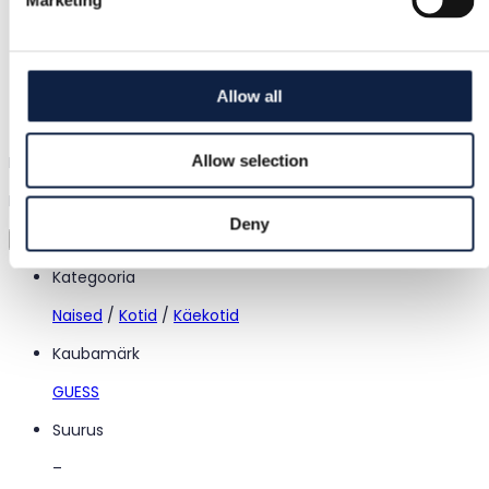
Marketing
Tugi
Allow all
Kiire abi, kui seda vajad
Allow selection
Proovi enne kui ostad
Laadi lihtsalt pilt üles ja proovi kõik selga
Deny
Virtuaalne proovimine
Kategooria
Naised
/
Kotid
/
Käekotid
Kaubamärk
GUESS
Suurus
–