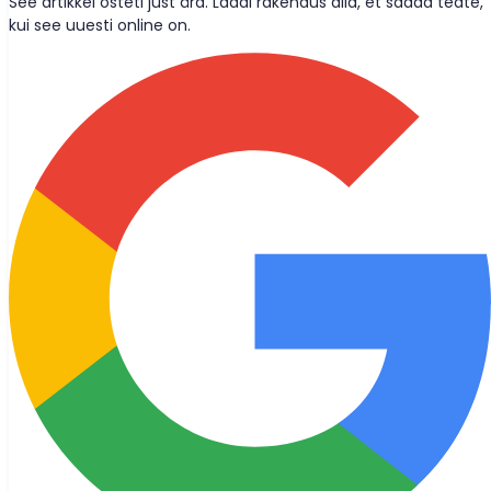
See artikkel osteti just ära. Laadi rakendus alla, et saada teate,
kui see uuesti online on.
Wolt-tarned
Saame sõpradeks?
Jää kursis uusimate uudiste, blogipostituste ja tooteuuenduste
kuulutustega otse oma postkasti.
Liitu
© 2026 Bought Oy
Meediapäringud
info@bought.app
Tugi
support@bought.app
Kasutustingimused
Privaatsuspoliitika
Küpsise seaded