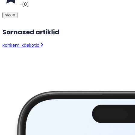
–
(
0
)
Sõnum
Sarnased artiklid
Rohkem: käekotid