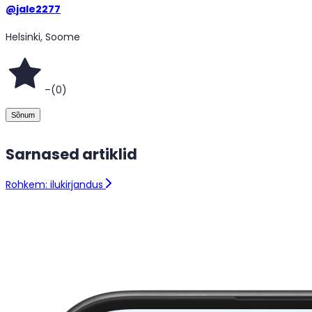
@
jale2277
Helsinki, Soome
–
(
0
)
Sõnum
Sarnased artiklid
Rohkem: ilukirjandus