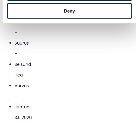
Kategooria
Meelelahutus ja kunst
/
Raamatud
/
Ilukirjandus
Deny
Kaubamärk
–
Suurus
–
Seisund
Hea
Värvus
–
Lisatud
3.6.2026