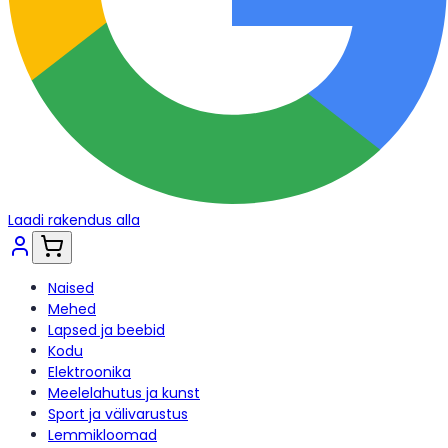
Laadi rakendus alla
Naised
Mehed
Lapsed ja beebid
Kodu
Elektroonika
Meelelahutus ja kunst
Sport ja välivarustus
Lemmikloomad