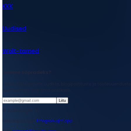
KKK
Uudised
Wolt-tarned
Saame sõpradeks?
Jää kursis uusimate uudiste, blogipostituste ja tooteuuenduste
kuulutustega otse oma postkasti.
Liitu
© 2026 Bought Oy
Meediapäringud
info@bought.app
Tugi
support@bought.app