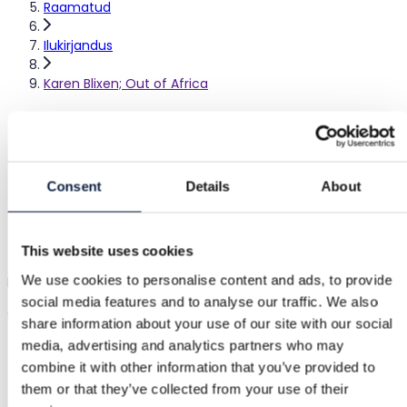
Raamatud
Ilukirjandus
Karen Blixen; Out of Africa
Karen Blixen; Out of Africa
–
|
Hea
Consent
Details
About
3,00 €
This website uses cookies
Kohaletoimetamine alates 3,89 €
Ostja kaitse
1,15 €
We use cookies to personalise content and ads, to provide
Karen Blixen'i Out of Africa raamat. Kõvakaaneline väljaanne
social media features and to analyse our traffic. We also
aastast 1960. Inglise keeles.
Näita algkeeles
share information about your use of our site with our social
media, advertising and analytics partners who may
combine it with other information that you’ve provided to
Ostjakaitse
them or that they’ve collected from your use of their