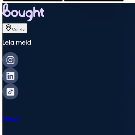
Vali riik
Leia meid
Meist