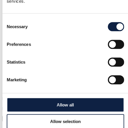
services.
Tasuta tagastus
Consent
Tagasimakse, kui toode on vigane või ei vasta kirjeldusel
Necessary
Selection
Turvaline makse
Preferences
Raha hoitakse kinni, kuni kinnitad, et toode on korras.
Statistics
Tugi
Marketing
Kiire abi, kui seda vajad
Proovi enne kui ostad
Allow all
Laadi lihtsalt pilt üles ja proovi kõik selga
Virtuaalne proovimine
Allow selection