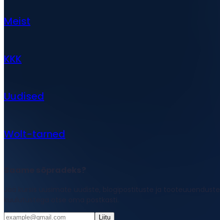
Meist
KKK
Uudised
Wolt-tarned
Saame sõpradeks?
Jää kursis uusimate uudiste, blogipostituste ja tooteuuenduste
kuulutustega otse oma postkasti.
Liitu