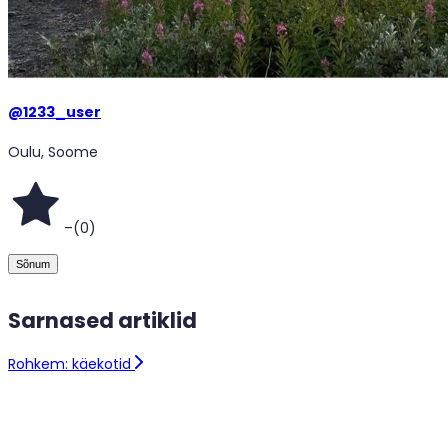
@
1233_user
Oulu, Soome
–
(
0
)
Sõnum
Sarnased artiklid
Rohkem: käekotid