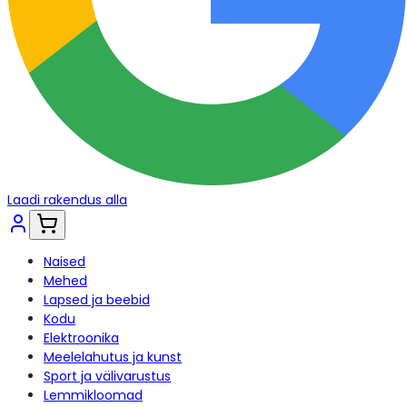
Laadi rakendus alla
Naised
Mehed
Lapsed ja beebid
Kodu
Elektroonika
Meelelahutus ja kunst
Sport ja välivarustus
Lemmikloomad