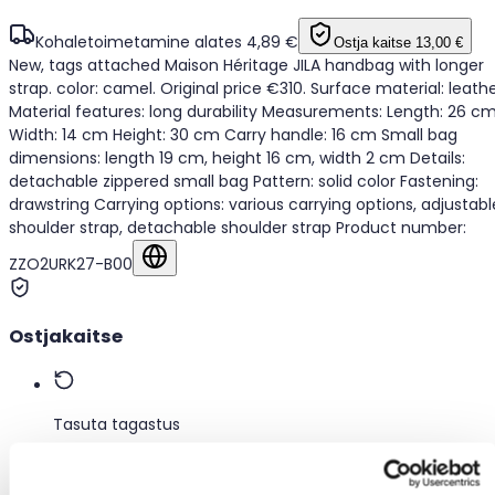
Kohaletoimetamine alates 4,89 €
Ostja kaitse
13,00 €
New, tags attached Maison Héritage JILA handbag with longer
strap. color: camel. Original price €310. Surface material: leath
Material features: long durability Measurements: Length: 26 c
Width: 14 cm Height: 30 cm Carry handle: 16 cm Small bag
dimensions: length 19 cm, height 16 cm, width 2 cm Details:
detachable zippered small bag Pattern: solid color Fastening:
drawstring Carrying options: various carrying options, adjustabl
shoulder strap, detachable shoulder strap Product number:
ZZO2URK27-B00
Näita algkeeles
Ostjakaitse
Tasuta tagastus
Tagasimakse, kui toode on vigane või ei vasta kirjeldusel