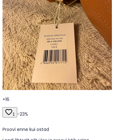
+
16
-
23
%
1
Proovi enne kui ostad