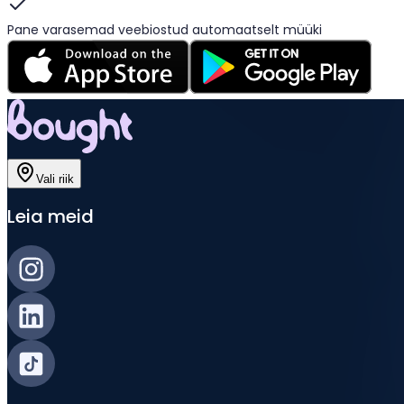
Pane varasemad veebiostud automaatselt müüki
Vali riik
Leia meid