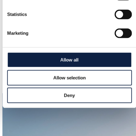
Maison Héritage
Suurus
Statistics
–
Seisund
Marketing
Uus siltidega
Värvus
Allow all
Pruun
Lisatud
Allow selection
1.4.2026
Deny