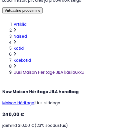
Laadi lihtsalt pilt üles ja proovi kõik selga
Virtuaalne proovimine
Artiklid
Naised
Kotid
Käekotid
Uusi Maison Héritage JILA käsilaukku
New Maison Héritage JILA handbag
Maison Héritage
|
Uus siltidega
240,00 €
jaehind 310,00 €
(23% soodustus)