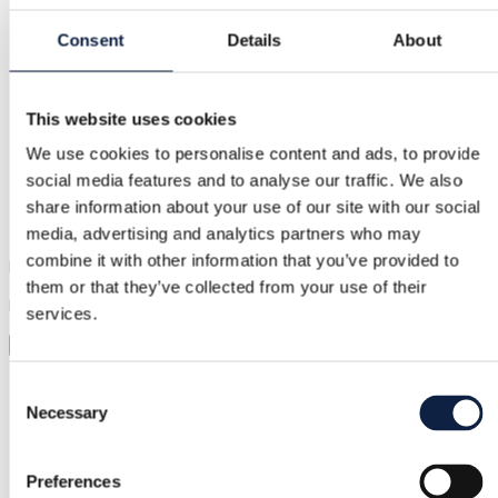
Consent
Details
About
Turvaline makse
Raha hoitakse kinni, kuni kinnitad, et toode on korras.
This website uses cookies
We use cookies to personalise content and ads, to provide
Tugi
social media features and to analyse our traffic. We also
share information about your use of our site with our social
Kiire abi, kui seda vajad
media, advertising and analytics partners who may
combine it with other information that you’ve provided to
Proovi enne kui ostad
them or that they’ve collected from your use of their
Laadi lihtsalt pilt üles ja proovi kõik selga
services.
Virtuaalne proovimine
Kategooria
Consent
Necessary
Selection
Naised
/
Kotid
/
Käekotid
Kaubamärk
Preferences