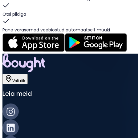
Otsi pildiga
Pane varasemad veebiostud automaatselt müüki
Vali riik
Leia meid