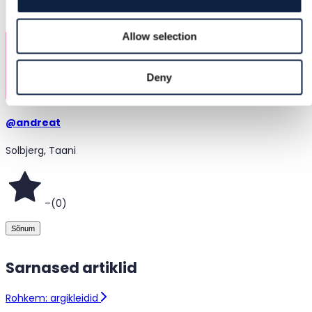
3.6.2026
Allow selection
Deny
@
andreat
Solbjerg, Taani
–
(
0
)
Sõnum
Sarnased artiklid
Rohkem: argikleidid