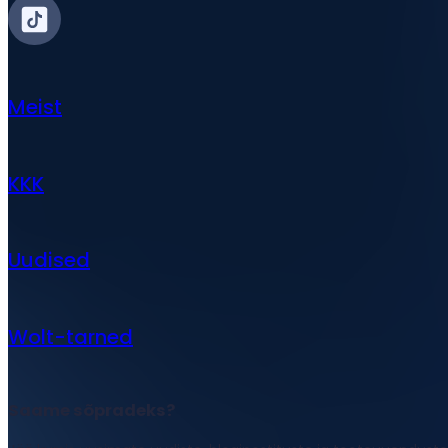
Meist
KKK
Uudised
Wolt-tarned
Saame sõpradeks?