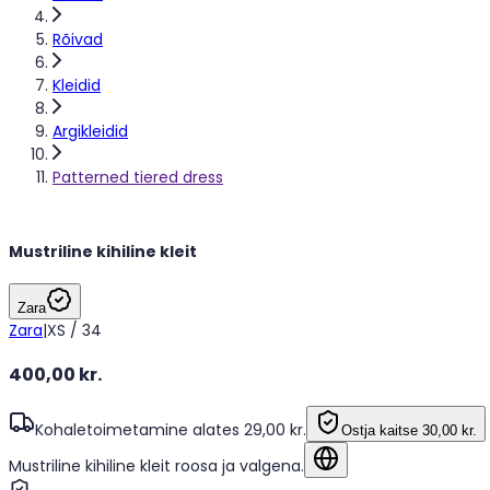
Rõivad
Kleidid
Argikleidid
Patterned tiered dress
Mustriline kihiline kleit
Zara
Zara
|
XS / 34
400,00 kr.
Kohaletoimetamine alates 29,00 kr.
Ostja kaitse
30,00 kr.
Mustriline kihiline kleit roosa ja valgena.
Näita algkeeles