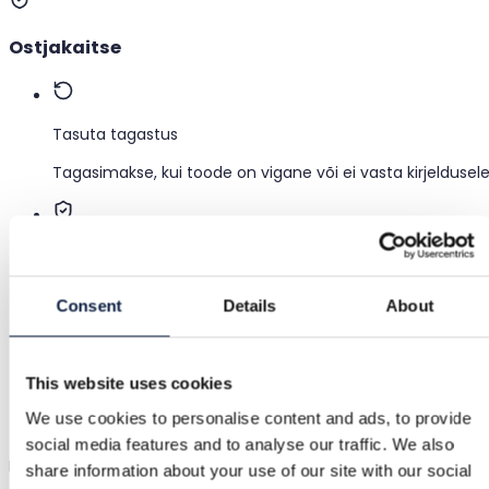
Ostjakaitse
Tasuta tagastus
Tagasimakse, kui toode on vigane või ei vasta kirjeldusel
Turvaline makse
Raha hoitakse kinni, kuni kinnitad, et toode on korras.
Consent
Details
About
Tugi
This website uses cookies
Kiire abi, kui seda vajad
We use cookies to personalise content and ads, to provide
social media features and to analyse our traffic. We also
Proovi enne kui ostad
share information about your use of our site with our social