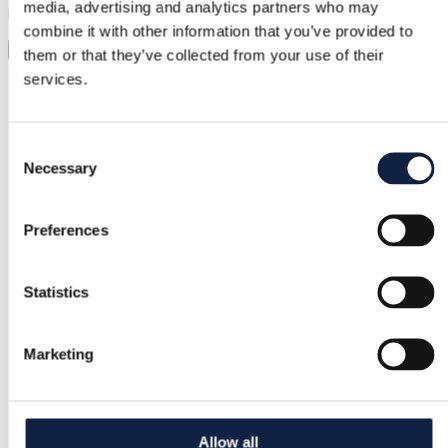
media, advertising and analytics partners who may
Laadi lihtsalt pilt üles ja proovi kõik selga
combine it with other information that you’ve provided to
Virtuaalne proovimine
them or that they’ve collected from your use of their
services.
Kategooria
Naised
/
Rõivad
/
Argikleidid
Consent
Kaubamärk
Necessary
Selection
Zara
Suurus
Preferences
XS / 34
Statistics
Seisund
–
Marketing
Värvus
Roosa
Lisatud
Allow all