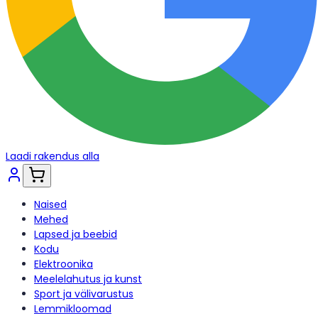
Laadi rakendus alla
Naised
Mehed
Lapsed ja beebid
Kodu
Elektroonika
Meelelahutus ja kunst
Sport ja välivarustus
Lemmikloomad