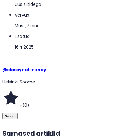
Uus siltidega
Värvus
Must, Sinine
Lisatud
16.4.2025
@
classynottrendy
Helsinki, Soome
–
(
0
)
Sõnum
Sarnased artiklid