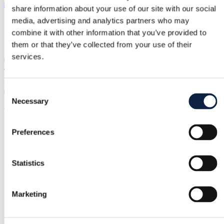
Duskii
|
XS / 34
|
Uus siltidega
share information about your use of our site with our social
media, advertising and analytics partners who may
95,00 €
combine it with other information that you’ve provided to
them or that they’ve collected from your use of their
Kohaletoimetamine alates 3,89 €
Ostja kaitse
5,75 €
services.
In beautiful glowing colours bikini set. The set includes a top
with supportive cups with a silicone edge and removable strap
so wear as a bandeau bra or with straps. Bottom made of
neoprene-like supportive, thick, stretchy material. Really stylish
Consent
Necessary
Selection
and high-quality set that withstands time and use.
Näita al
Preferences
Ostjakaitse
Statistics
Tasuta tagastus
Marketing
Tagasimakse, kui toode on vigane või ei vasta kirjeldusel