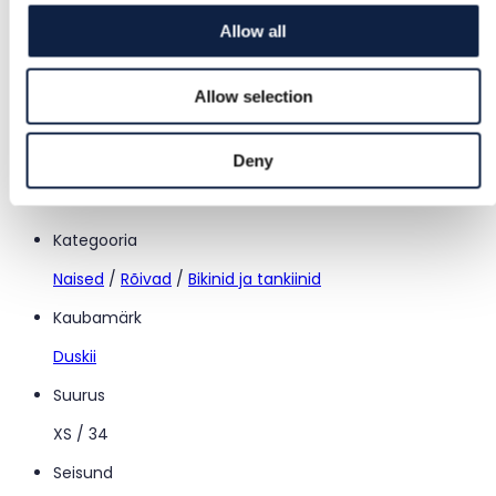
Turvaline makse
Allow all
Raha hoitakse kinni, kuni kinnitad, et toode on korras.
Allow selection
Tugi
Deny
Kiire abi, kui seda vajad
Kategooria
Naised
/
Rõivad
/
Bikinid ja tankiinid
Kaubamärk
Duskii
Suurus
XS / 34
Seisund