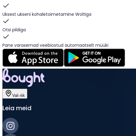
Uksest ukseni kohaletoimetamine Woltiga
Otsi pildiga
Pane varasemad veebiostud automaatselt müüki
Vali riik
Leia meid