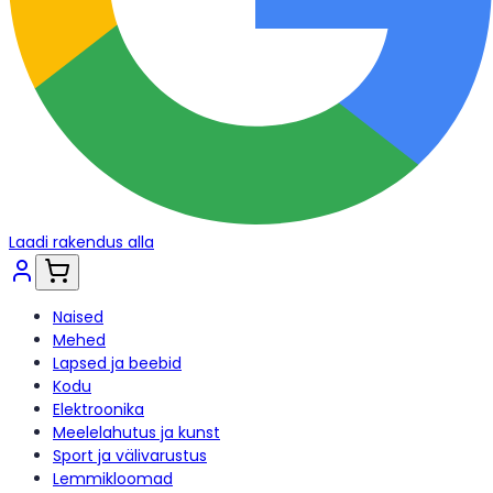
Laadi rakendus alla
Naised
Mehed
Lapsed ja beebid
Kodu
Elektroonika
Meelelahutus ja kunst
Sport ja välivarustus
Lemmikloomad