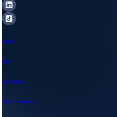
Meist
KKK
Uudised
Wolt-tarned