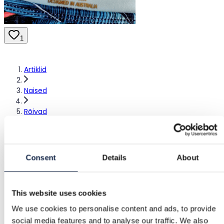
1
Artiklid
Naised
Rõivad
Ujumisrõivad
Bikinid ja tankiinid
Consent
Details
About
Duskii clothing
This website uses cookies
Duskii clothing
We use cookies to personalise content and ads, to provide
social media features and to analyse our traffic. We also