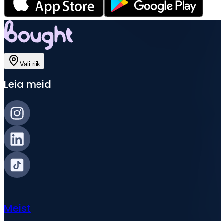
Vali riik
Leia meid
Meist