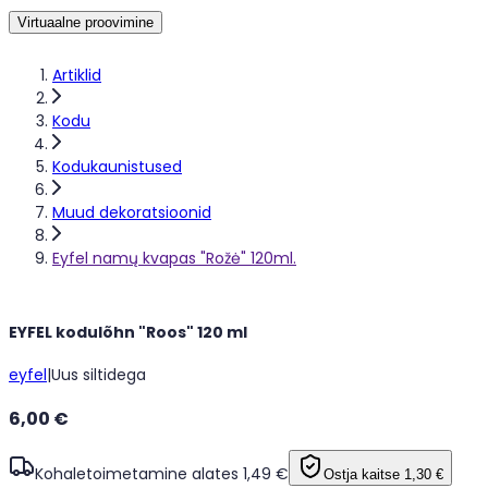
Virtuaalne proovimine
Artiklid
Kodu
Kodukaunistused
Muud dekoratsioonid
Eyfel namų kvapas "Rožė" 120ml.
EYFEL kodulõhn "Roos" 120 ml
eyfel
|
Uus siltidega
6,00 €
Kohaletoimetamine alates 1,49 €
Ostja kaitse
1,30 €