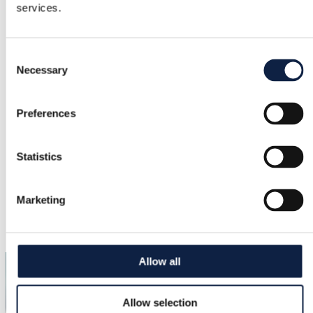
services.
Kaubamärk
eyfel
Consent
Suurus
Necessary
Selection
–
Seisund
Preferences
Uus siltidega
Statistics
Värvus
–
Marketing
Lisatud
3.6.2026
Allow all
Allow selection