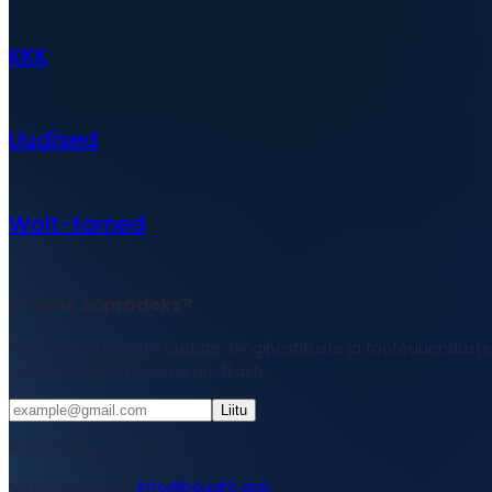
KKK
Uudised
Wolt-tarned
Saame sõpradeks?
Jää kursis uusimate uudiste, blogipostituste ja tooteuuenduste
kuulutustega otse oma postkasti.
Liitu
© 2026 Bought Oy
Meediapäringud
info@bought.app