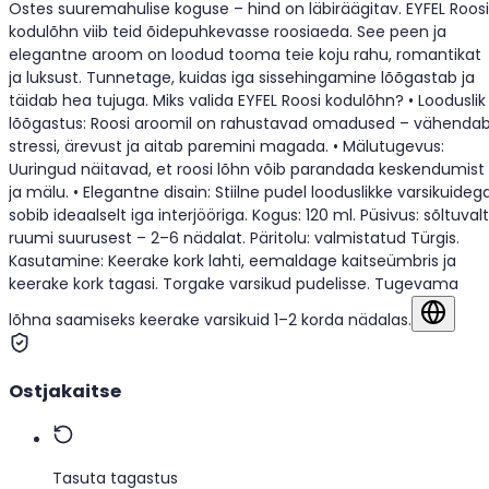
Ostes suuremahulise koguse – hind on läbiräägitav. EYFEL Roosi
kodulõhn viib teid õidepuhkevasse roosiaeda. See peen ja
elegantne aroom on loodud tooma teie koju rahu, romantikat
ja luksust. Tunnetage, kuidas iga sissehingamine lõõgastab ja
täidab hea tujuga. Miks valida EYFEL Roosi kodulõhn? • Looduslik
lõõgastus: Roosi aroomil on rahustavad omadused – vähenda
stressi, ärevust ja aitab paremini magada. • Mälutugevus:
Uuringud näitavad, et roosi lõhn võib parandada keskendumist
ja mälu. • Elegantne disain: Stiilne pudel looduslikke varsikuideg
sobib ideaalselt iga interjööriga. Kogus: 120 ml. Püsivus: sõltuvalt
ruumi suurusest – 2–6 nädalat. Päritolu: valmistatud Türgis.
Kasutamine: Keerake kork lahti, eemaldage kaitseümbris ja
keerake kork tagasi. Torgake varsikud pudelisse. Tugevama
lõhna saamiseks keerake varsikuid 1–2 korda nädalas.
Näita 
Ostjakaitse
Tasuta tagastus