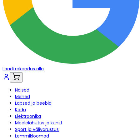
Laadi rakendus alla
Naised
Mehed
Lapsed ja beebid
Kodu
Elektroonika
Meelelahutus ja kunst
Sport ja välivarustus
Lemmikloomad