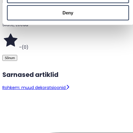
@
dovydasmtis
Deny
Šilutė, Leedu
–
(
0
)
Sõnum
Sarnased artiklid
Rohkem: muud dekoratsioonid