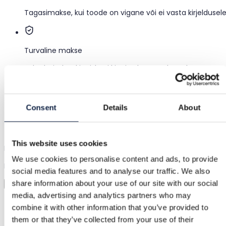
Tagasimakse, kui toode on vigane või ei vasta kirjeldusel
Turvaline makse
Raha hoitakse kinni, kuni kinnitad, et toode on korras.
Tugi
Consent
Details
About
Kiire abi, kui seda vajad
This website uses cookies
Proovi enne kui ostad
We use cookies to personalise content and ads, to provide
Laadi lihtsalt pilt üles ja proovi kõik selga
social media features and to analyse our traffic. We also
share information about your use of our site with our social
Virtuaalne proovimine
media, advertising and analytics partners who may
Kategooria
combine it with other information that you’ve provided to
Kodu
/
Kodukaunistused
/
Muud dekoratsioonid
them or that they’ve collected from your use of their