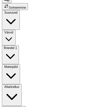
Sorteerimine
Suurused
Värvid
Brändid
1
Materjalid
Allahindlus