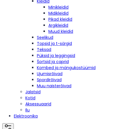
Kleidid
Minikleidid
Midikleidid
Pikad kleidid
Argikleidid
Muud kleidid
Seelikud
Topsid ja t-särgid
Teksad
Püksid ja leggingsid
Šortsid ja caprid
Kombed ja mängukostüümid
Ujumisrõivad
Spordirõivad
Muu naisterõivad
Jalatsid
Kotid
Aksessuaarid
Ilu
Elektroonika