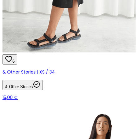
6
& Other Stories | XS / 34
& Other Stories
15,00 €