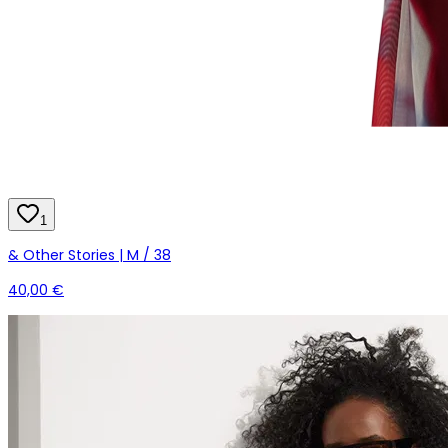
1
& Other Stories | M / 38
40,00 €