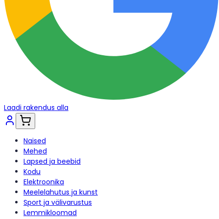
Laadi rakendus alla
Naised
Mehed
Lapsed ja beebid
Kodu
Elektroonika
Meelelahutus ja kunst
Sport ja välivarustus
Lemmikloomad