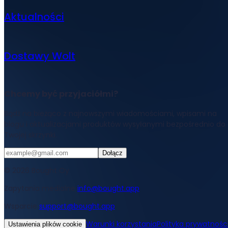
Aktualności
Dostawy Wolt
Chcemy być przyjaciółmi?
Bądź na bieżąco z najnowszymi wiadomościami, wpisami na
blogu i aktualizacjami produktów wysyłanymi bezpośrednio do
Twojej skrzynki.
Dołącz
© 2026 Bought Oy
Zapytania medialne
info@bought.app
Wsparcie
support@bought.app
Warunki korzystania
Polityka prywatnośc
Ustawienia plików cookie