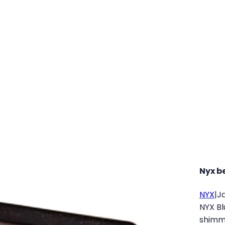
Nyx b
NYX
|
J
NYX Blu
shimme