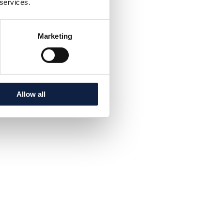
 services.
i, Finlandia
Marketing
–
(
0
)
ość
Allow all