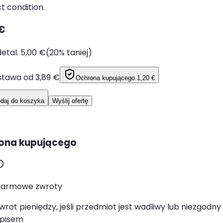
t condition.
€
etal. 5,00 €
(20% taniej)
tawa od 3,89 €
Ochrona kupującego
1,20 €
daj do koszyka
Wyślij ofertę
ona kupującego
armowe zwroty
wrot pieniędzy, jeśli przedmiot jest wadliwy lub niezgodny
pisem