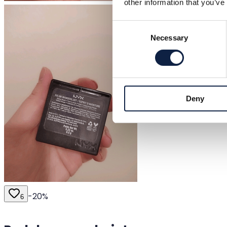
other information that you’ve
Consent
Necessary
Selection
Deny
-
20
%
6