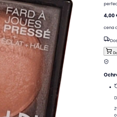
perfec
4,00 
cena d
Dos
Do
Ochr
D
Z
o