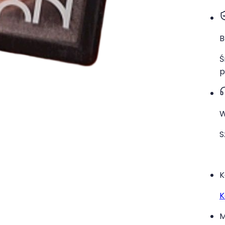
B
Ś
p
W
S
K
K
M