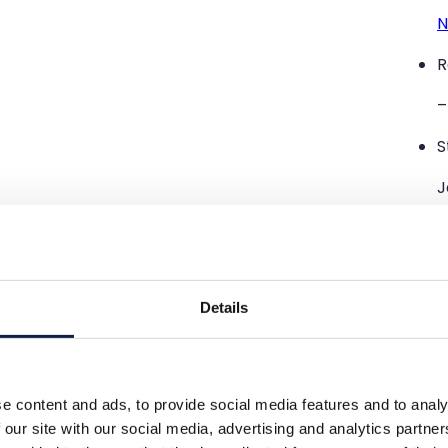
N
R
–
S
J
K
–
Details
D
1
e content and ads, to provide social media features and to analy
 our site with our social media, advertising and analytics partn
@
bin