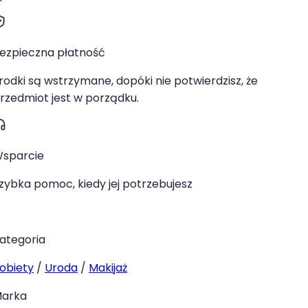
ezpieczna płatność
rodki są wstrzymane, dopóki nie potwierdzisz, że
rzedmiot jest w porządku.
sparcie
zybka pomoc, kiedy jej potrzebujesz
ategoria
obiety
/
Uroda
/
Makijaż
arka