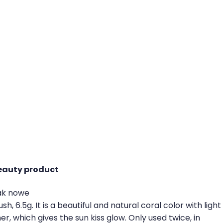
eauty product
ak nowe
sh, 6.5g. It is a beautiful and natural coral color with light
r, which gives the sun kiss glow. Only used twice, in