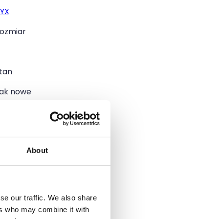
YX
ozmiar
tan
ak nowe
olor
About
odane
9.05.2025
se our traffic. We also share
ers who may combine it with
g