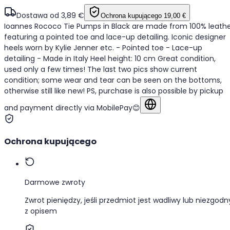
Dostawa od 3,89 €
Ochrona kupującego
19,00 €
Ioannes Rococo Tie Pumps in Black are made from 100% leath
featuring a pointed toe and lace-up detailing. Iconic designer
heels worn by Kylie Jenner etc. - Pointed toe - Lace-up
detailing - Made in Italy Heel height: 10 cm Great condition,
used only a few times! The last two pics show current
condition; some wear and tear can be seen on the bottoms,
otherwise still like new! PS, purchase is also possible by pickup
and payment directly via MobilePay😊
Pokaż w oryginalnym ję
Ochrona kupującego
Darmowe zwroty
Zwrot pieniędzy, jeśli przedmiot jest wadliwy lub niezgodn
z opisem