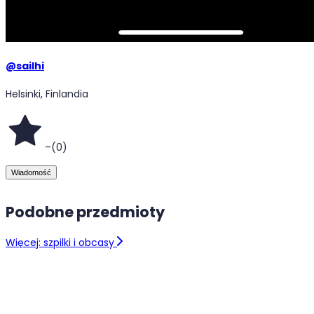
@
sailhi
Helsinki, Finlandia
–
(
0
)
Wiadomość
Podobne przedmioty
Więcej: szpilki i obcasy