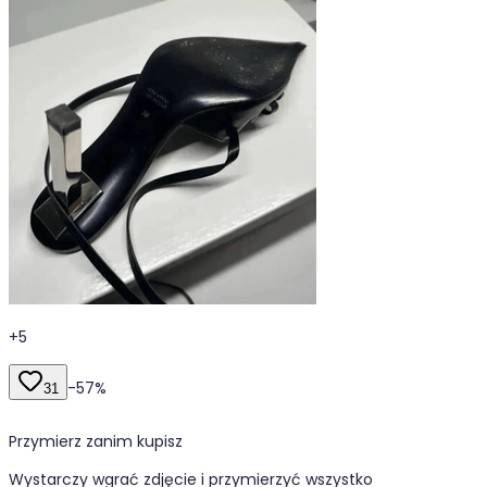
+
5
-
57
%
31
Przymierz zanim kupisz
Wystarczy wgrać zdjęcie i przymierzyć wszystko