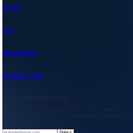
O nas
FAQ
Aktualności
Dostawy Wolt
Chcemy być przyjaciółmi?
Bądź na bieżąco z najnowszymi wiadomościami, wpisami na
blogu i aktualizacjami produktów wysyłanymi bezpośrednio do
Twojej skrzynki.
Dołącz