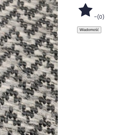
–
(
0
)
Wiadomość