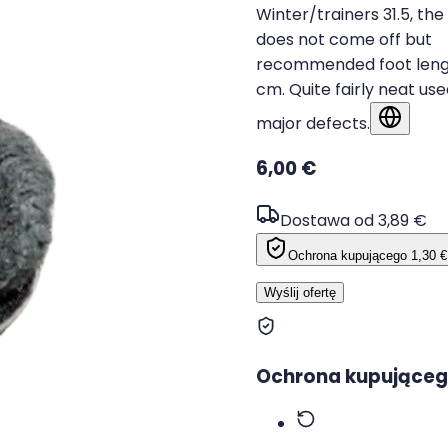
Winter/trainers 31.5, the
does not come off but
recommended foot lengt
cm. Quite fairly neat use
major defects.
Pokaż w
6,00 €
Dostawa od 3,89 €
Ochrona kupującego
1,30 €
Wyślij ofertę
Ochrona kupujące