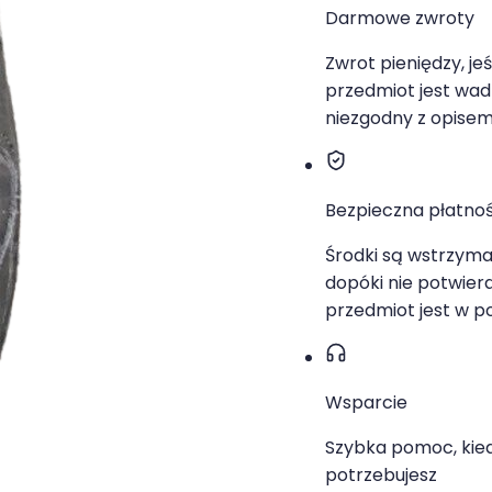
Darmowe zwroty
Zwrot pieniędzy, jeśl
przedmiot jest wadl
niezgodny z opise
Bezpieczna płatno
Środki są wstrzyma
dopóki nie potwierd
przedmiot jest w p
Wsparcie
Szybka pomoc, kied
potrzebujesz