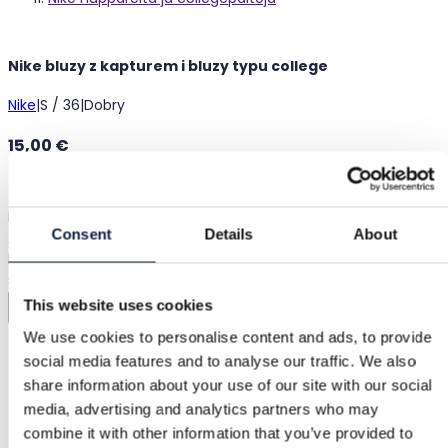
Nike bluzy z kapturem i bluzy typu college
Nike
|
S / 36
|
Dobry
15,00 €
Dostawa od 3,89 €
Ochrona kupującego
1,75 €
Bluzy z kapturem Nike. Szara bluza z kapturem z dużym logo
Consent
Details
About
20€. Rozmiar XS Szara bluza z kapturem z małym logo 15€.
Rozmiar S Czarna bluza z kapturem 15€. Rozmiar XS Bluzy tego
samego modelu jest dwa: jedna w rozmiarze S, druga XS. 10€
This website uses cookies
Pokaż w oryginalnym języku
We use cookies to personalise content and ads, to provide
social media features and to analyse our traffic. We also
Ochrona kupującego
share information about your use of our site with our social
media, advertising and analytics partners who may
combine it with other information that you’ve provided to