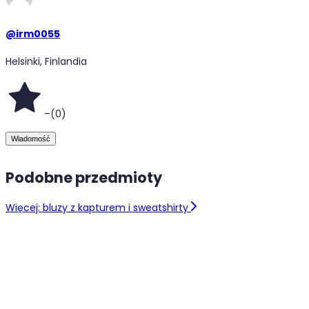
@
irm0055
Helsinki, Finlandia
–
(
0
)
Wiadomość
Podobne przedmioty
Więcej: bluzy z kapturem i sweatshirty