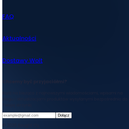
FAQ
Aktualności
Dostawy Wolt
Chcemy być przyjaciółmi?
Bądź na bieżąco z najnowszymi wiadomościami, wpisami na
blogu i aktualizacjami produktów wysyłanymi bezpośrednio do
Twojej skrzynki.
Dołącz
© 2026 Bought Oy