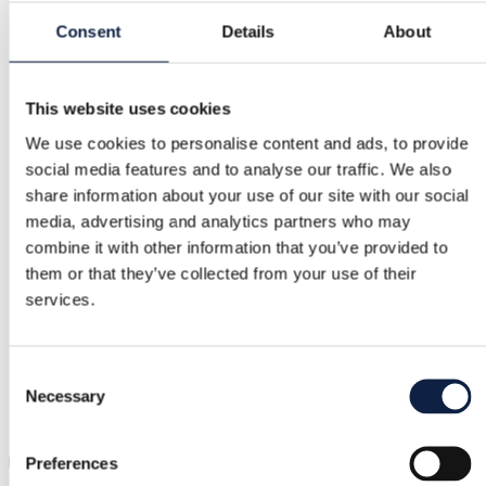
Ochrona kupującego
Consent
Details
About
Darmowe zwroty
This website uses cookies
Zwrot pieniędzy, jeśli przedmiot jest wadliwy lub niezgodn
We use cookies to personalise content and ads, to provide
z opisem
social media features and to analyse our traffic. We also
share information about your use of our site with our social
media, advertising and analytics partners who may
Bezpieczna płatność
combine it with other information that you’ve provided to
Środki są wstrzymane, dopóki nie potwierdzisz, że
them or that they’ve collected from your use of their
przedmiot jest w porządku.
services.
Wsparcie
Consent
Necessary
Selection
Szybka pomoc, kiedy jej potrzebujesz
Przymierz zanim kupisz
Preferences