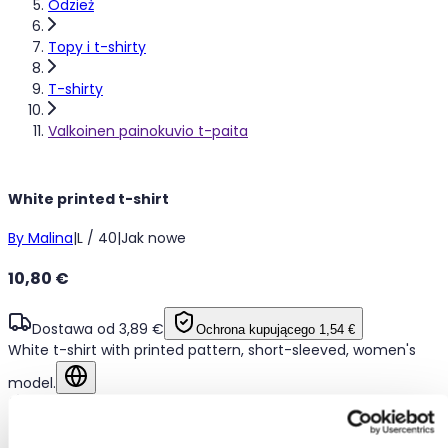
Odzież
Topy i t-shirty
T-shirty
Valkoinen painokuvio t-paita
White printed t-shirt
By Malina
|
L / 40
|
Jak nowe
10,80 €
Dostawa od 3,89 €
Ochrona kupującego
1,54 €
White t-shirt with printed pattern, short-sleeved, women's
model.
Pokaż w oryginalnym języku