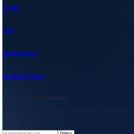
O nas
FAQ
Aktualności
Dostawy Wolt
Chcemy być przyjaciółmi?
Bądź na bieżąco z najnowszymi wiadomościami, wpisami na
blogu i aktualizacjami produktów wysyłanymi bezpośrednio do
Twojej skrzynki.
Dołącz