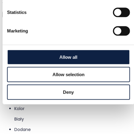
Wystarczy wgrać zdjęcie i przymierzyć wszystko
Statistics
Wirtualna przymierzalnia
Kategoria
Marketing
Kobiety
/
Odzież
/
T-shirty
Marka
By Malina
Allow all
Rozmiar
Allow selection
L / 40
Stan
Deny
Jak nowe
Kolor
Biały
Dodane