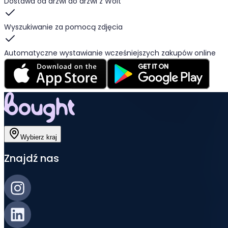
Dostawa od drzwi do drzwi z Wolt
Wyszukiwanie za pomocą zdjęcia
Automatyczne wystawianie wcześniejszych zakupów online
Wybierz kraj
Znajdź nas