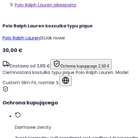
Polo Ralph Lauren pikeepaita
Polo Ralph Lauren koszulka typu pique
Polo Ralph Lauren
|
S
|
Jak nowe
30,00 €
Dostawa od 3,89 €
Ochrona kupującego
2,50 €
Ciemnoszara koszulka typu pique Polo Ralph Lauren. Model
Custom Slim Fit, rozmiar S.
Pokaż w oryginalnym języku
Ochrona kupującego
Darmowe zwroty
Zwrot pieniędzy, jeśli przedmiot jest wadliwy lub niezgodn