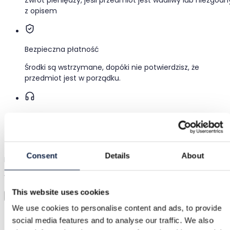
z opisem
Bezpieczna płatność
Środki są wstrzymane, dopóki nie potwierdzisz, że
przedmiot jest w porządku.
Wsparcie
Szybka pomoc, kiedy jej potrzebujesz
Consent
Details
About
Przymierz zanim kupisz
Wystarczy wgrać zdjęcie i przymierzyć wszystko
This website uses cookies
Wirtualna przymierzalnia
We use cookies to personalise content and ads, to provide
Kategoria
social media features and to analyse our traffic. We also