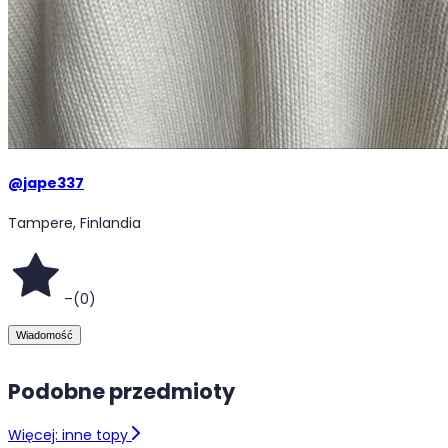
@
jape337
Tampere, Finlandia
–
(
0
)
Wiadomość
Podobne przedmioty
Więcej: inne topy