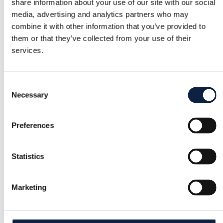
Mężczyźni
/
Odzież
/
Inne topy
share information about your use of our site with our social
media, advertising and analytics partners who may
Marka
combine it with other information that you’ve provided to
Polo Ralph Lauren
them or that they’ve collected from your use of their
services.
Rozmiar
S
Consent
Stan
Necessary
Selection
Jak nowe
Kolor
Preferences
Szary
Statistics
Dodane
19.05.2026
Marketing