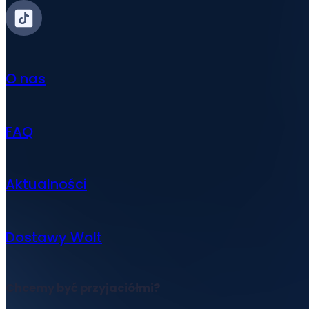
O nas
FAQ
Aktualności
Dostawy Wolt
Chcemy być przyjaciółmi?