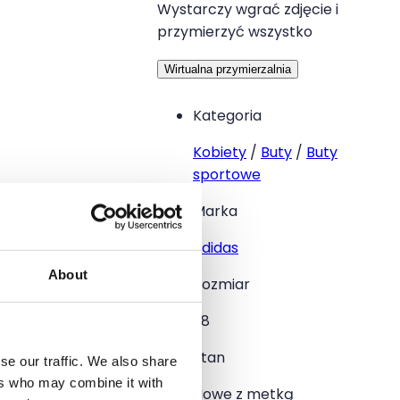
Wystarczy wgrać zdjęcie i
przymierzyć wszystko
Wirtualna przymierzalnia
Kategoria
Kobiety
/
Buty
/
Buty
sportowe
Marka
adidas
About
Rozmiar
38
Stan
se our traffic. We also share
ers who may combine it with
Nowe z metką