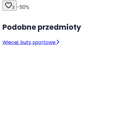
-
50
%
3
Podobne przedmioty
Więcej: buty sportowe