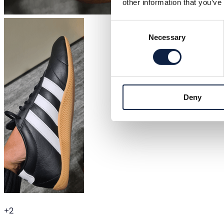
other information that you’ve
Consent
Necessary
Selection
Deny
+
2