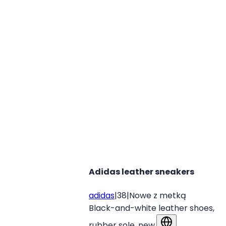
Adidas leather sneakers
adidas
|
38
|
Nowe z metką
Black-and-white leather shoes,
rubber sole, new.
Pokaż w oryginal