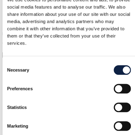
social media features and to analyse our traffic. We also
Wsparcie
share information about your use of our site with our social
Szybka pomoc, kiedy jej potrzebujesz
media, advertising and analytics partners who may
combine it with other information that you’ve provided to
Przymierz zanim kupisz
them or that they’ve collected from your use of their
services.
Wystarczy wgrać zdjęcie i przymierzyć wszystko
Wirtualna przymierzalnia
Consent
Kategoria
Necessary
Selection
Kobiety
/
Odzież
/
Kurtki
Marka
Preferences
Nike
Rozmiar
Statistics
S / 36
Marketing
Stan