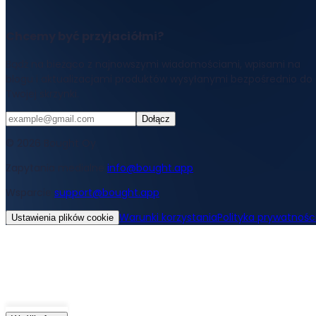
Chcemy być przyjaciółmi?
Bądź na bieżąco z najnowszymi wiadomościami, wpisami na
blogu i aktualizacjami produktów wysyłanymi bezpośrednio do
Twojej skrzynki.
Dołącz
© 2026 Bought Oy
Zapytania medialne
info@bought.app
Wsparcie
support@bought.app
Warunki korzystania
Polityka prywatnośc
Ustawienia plików cookie