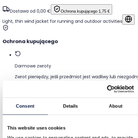
Dostawa od 0,00 €
Ochrona kupującego
1,75 €
Light, thin wind jacket for running and outdoor activities
Po
Ochrona kupującego
Darmowe zwroty
Zwrot pieniędzy, jeśli przedmiot jest wadliwy lub niezgodn
z opisem
Bezpieczna płatność
Consent
Details
About
Środki są wstrzymane, dopóki nie potwierdzisz, że
przedmiot jest w porządku.
This website uses cookies
We use cookies to personalise content and ads, to provide