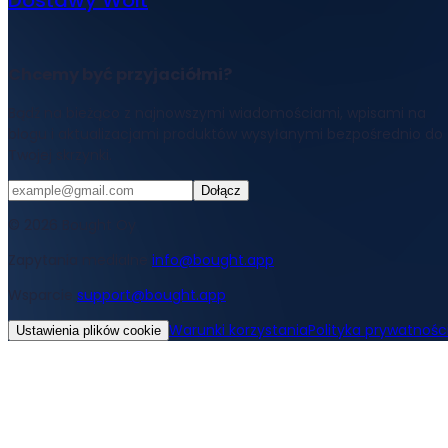
Dostawy Wolt
Chcemy być przyjaciółmi?
Bądź na bieżąco z najnowszymi wiadomościami, wpisami na
blogu i aktualizacjami produktów wysyłanymi bezpośrednio do
Twojej skrzynki.
Dołącz
© 2026 Bought Oy
Zapytania medialne
info@bought.app
Wsparcie
support@bought.app
Warunki korzystania
Polityka prywatnośc
Ustawienia plików cookie