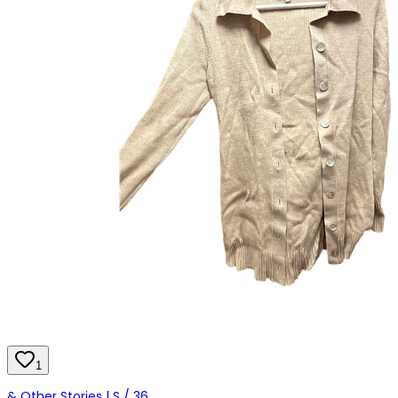
1
& Other Stories | S / 36