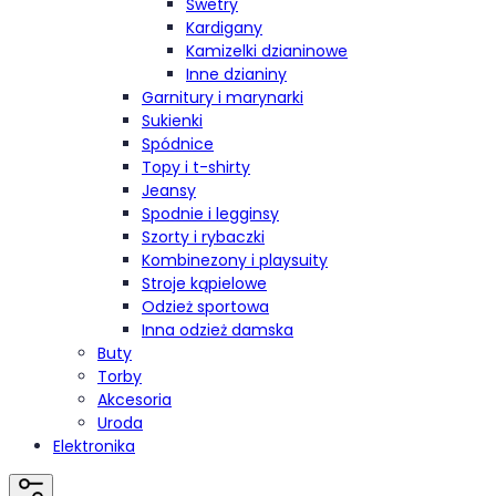
Swetry
Kardigany
Kamizelki dzianinowe
Inne dzianiny
Garnitury i marynarki
Sukienki
Spódnice
Topy i t-shirty
Jeansy
Spodnie i legginsy
Szorty i rybaczki
Kombinezony i playsuity
Stroje kąpielowe
Odzież sportowa
Inna odzież damska
Buty
Torby
Akcesoria
Uroda
Elektronika