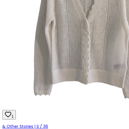
1
& Other Stories | S / 36