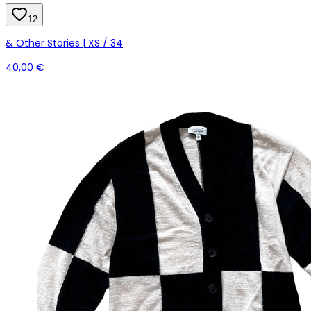
12
& Other Stories | XS / 34
40,00 €