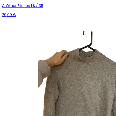
& Other Stories | S / 36
20,00 €