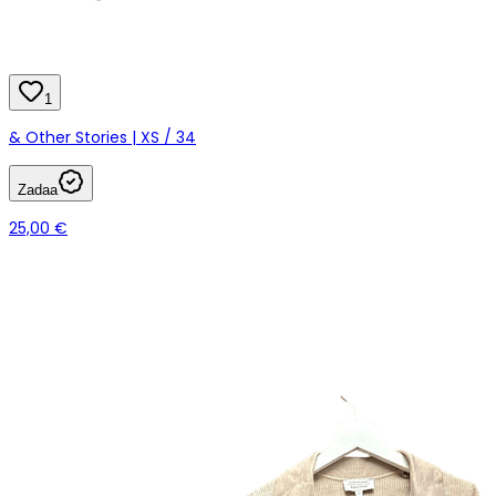
1
& Other Stories | XS / 34
Zadaa
25,00 €