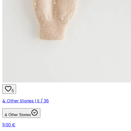
5
& Other Stories | S / 36
& Other Stories
11,00 €