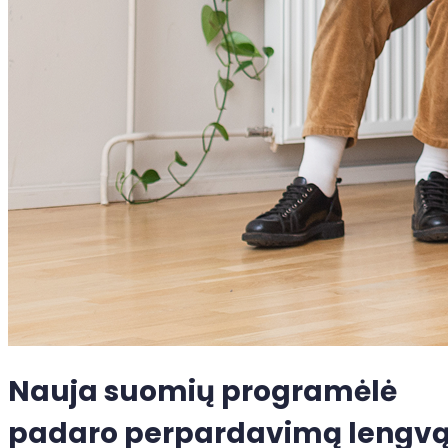
Nauja suomių programėlė
padaro perpardavimą lengv