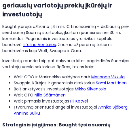
geriausių vartotojų prekių įkūrėjų ir
investuotojų
Bought įkūrėjai užtikrino 1,4 mln. € finansavimą – didžiausią pre
seed sumą Suomių startuoliui, įkurtam jaunesnės nei 30 m.
komandos. Pagrindinis investuotojas yra rizikos kapitalo
bendrovė
Lifeline Ventures
, žinoma už paramą tokioms
bendrovėms kaip Wolt, Swappie ir Oura.
Investicijų raunde taip pat dalyvauja kitos pagrindinės Suomijo
vartotojų verslo sektoriaus figūros, tokios kaip:
Wolt COO ir Marimekko valdybos narė
Marianne Vikkula
Swappie įkūrėjas ir generalinis direktorius
Sami Marttinen
Bolt ankstyvasis investuotojas
Mikko Silventola
Wolt CTO
Niilo Säämänen
Wolt pirmasis investuotojas
Pii Ketvel
Į tvarumą orientuoti angelai investuotojai
Annika Sjöberg
Anniina Sulku
Strateginis įsigijimas: Bought tęsia suomių