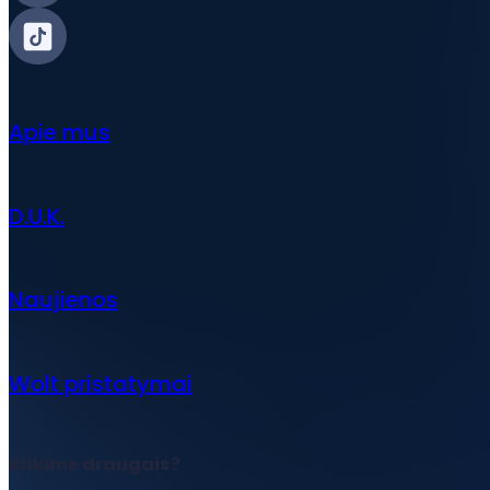
Apie mus
D.U.K.
Naujienos
Wolt pristatymai
Būkime draugais?