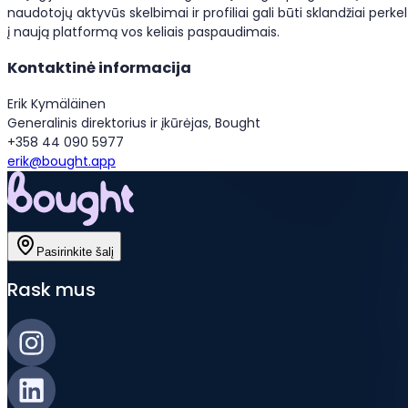
naudotojų aktyvūs skelbimai ir profiliai gali būti sklandžiai perkel
į naują platformą vos keliais paspaudimais.
Kontaktinė informacija
Erik Kymäläinen
Generalinis direktorius ir įkūrėjas, Bought
+358 44 090 5977
erik@bought.app
Pasirinkite šalį
Rask mus