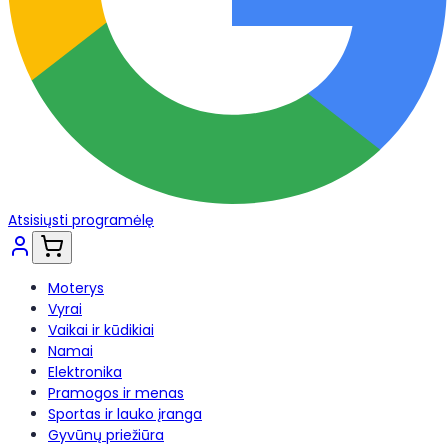
Atsisiųsti programėlę
Moterys
Vyrai
Vaikai ir kūdikiai
Namai
Elektronika
Pramogos ir menas
Sportas ir lauko įranga
Gyvūnų priežiūra