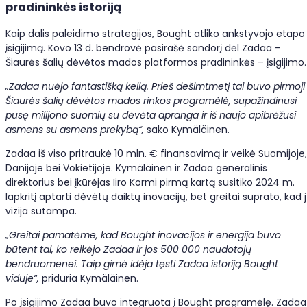
pradininkės istoriją
Kaip dalis paleidimo strategijos, Bought atliko ankstyvojo etapo
įsigijimą. Kovo 13 d. bendrovė pasirašė sandorį dėl Zadaa –
Šiaurės šalių dėvėtos mados platformos pradininkės – įsigijimo.
„Zadaa nuėjo fantastišką kelią. Prieš dešimtmetį tai buvo pirmoji
Šiaurės šalių dėvėtos mados rinkos programėlė, supažindinusi
pusę milijono suomių su dėvėta apranga ir iš naujo apibrėžusi
asmens su asmens prekybą“,
sako Kymäläinen.
Zadaa iš viso pritraukė 10 mln. € finansavimą ir veikė Suomijoje,
Danijoje bei Vokietijoje. Kymäläinen ir Zadaa generalinis
direktorius bei įkūrėjas Iiro Kormi pirmą kartą susitiko 2024 m.
lapkritį aptarti dėvėtų daiktų inovacijų, bet greitai suprato, kad 
vizija sutampa.
„Greitai pamatėme, kad Bought inovacijos ir energija buvo
būtent tai, ko reikėjo Zadaa ir jos 500 000 naudotojų
bendruomenei. Taip gimė idėja tęsti Zadaa istoriją Bought
viduje“,
priduria Kymäläinen.
Po įsigijimo Zadaa buvo integruota į Bought programėlę. Zadaa