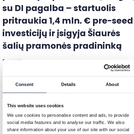
su DI pagalba – startuolis
pritraukia 1,4 mln. € pre-seed
investicijų ir įsigyja Šiaurės
šalių pramonės pradininką
8.4.2025
Bendrovė gimė iš pačių įkūrėjų
nusivylimo
Consent
Details
About
Bought įkūrėjai jau seniai yra aistringi dėvėtų daiktų vartotojai,
tačiau pardavimas visada atrodė bauginanti užduotis.
This website uses cookies
„Pastaruosius penkerius metus pirkau beveik tik dėvėta. Ir vis
We use cookies to personalise content and ads, to provide
dėlto, nepaisant platformos, pardavimas man visada atrodė
social media features and to analyse our traffic. We also
didžiulis iššūkis. Galiausiai pagalvojau – juk tai negali būti tik aš.
share information about your use of our site with our social
Turi būti geresnis būdas. Tas nusivylimas atvedė į Bought“,
sako