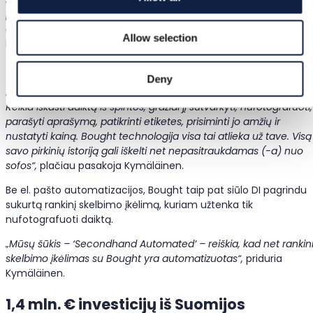
palieka skaitmeninį pėdsaką mūsų el. laiškuose – su visomis
detalėmis, reikalingomis pardavimo skelbimui sukurti“,
aiškina
Allow selection
Kymäläinen.
Tai žymi poslinkį nuo dabartinės normos.
Deny
„Tradiciškai sukurti pardavimo skelbimą yra varginantis darbas.
Reikia iškasti daiktą iš spintos, gražiai jį sutvarkyti, nufotografuoti,
parašyti aprašymą, patikrinti etiketes, prisiminti jo amžių ir
nustatyti kainą. Bought technologija visa tai atlieka už tave. Visą
savo pirkinių istoriją gali iškelti net nepasitraukdamas (-a) nuo
sofos“,
plačiau pasakoja Kymäläinen.
Be el. pašto automatizacijos, Bought taip pat siūlo DI pagrindu
sukurtą rankinį skelbimo įkėlimą, kuriam užtenka tik
nufotografuoti daiktą.
„Mūsų šūkis – ‘Secondhand Automated’ – reiškia, kad net rankin
skelbimo įkėlimas su Bought yra automatizuotas“,
priduria
Kymäläinen.
1,4 mln. € investicijų iš Suomijos