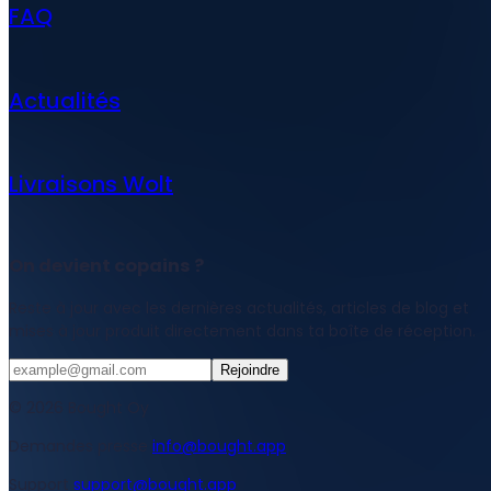
FAQ
Actualités
Livraisons Wolt
On devient copains ?
Reste à jour avec les dernières actualités, articles de blog et
mises à jour produit directement dans ta boîte de réception.
Rejoindre
© 2026 Bought Oy
Demandes presse
info@bought.app
Support
support@bought.app