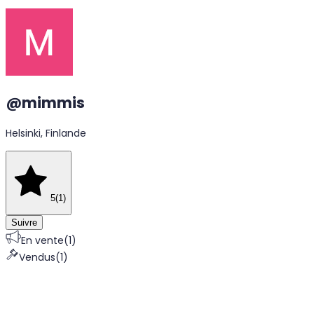
@
mimmis
Helsinki, Finlande
5
(
1
)
Suivre
En vente
(
1
)
Vendus
(
1
)