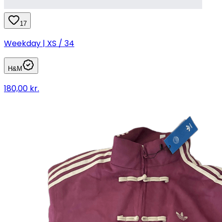
17
Weekday | XS / 34
H&M
180,00 kr.