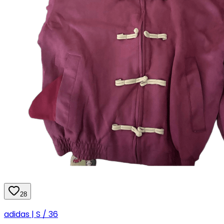
28
adidas | S / 36