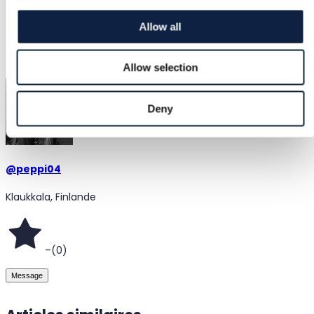
–
Allow all
Ajouté
24/05/2026
Allow selection
Deny
@
peppi04
Klaukkala, Finlande
–
(
0
)
Message