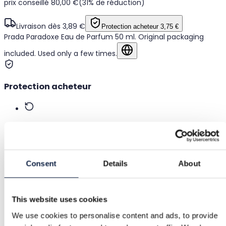
prix conseillé 80,00 €
(31% de réduction)
Livraison dès 3,89 €
Protection acheteur
3,75 €
Prada Paradoxe Eau de Parfum 50 ml. Original packaging
included. Used only a few times.
Afficher dans la langue d'origine
Protection acheteur
Retours gratuits
Remboursement si l'article est défectueux ou non
conforme à la description
Consent
Details
About
Paiement sécurisé
This website uses cookies
Les fonds sont retenus jusqu'à confirmation que l'article
We use cookies to personalise content and ads, to provide
est conforme.