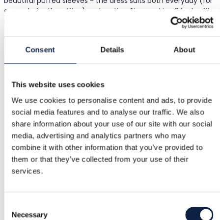
beautiful puffed sleeves - the dress suits both everyday (for
example for the office) and parties. Size marking 34, also fits
size S, measurements: shoulder-to-shoulder 38 cm, armpit-to
armpit 47 cm, length 89 cm. Excellent, flawless condition.
Consent
Details
About
Protection acheteur
This website uses cookies
We use cookies to personalise content and ads, to provide
Retours gratuits
social media features and to analyse our traffic. We also
share information about your use of our site with our social
Remboursement si l'article est défectueux ou non
conforme à la description
media, advertising and analytics partners who may
combine it with other information that you’ve provided to
them or that they’ve collected from your use of their
services.
Paiement sécurisé
Les fonds sont retenus jusqu'à confirmation que l'article
est conforme.
Consent
Necessary
Selection