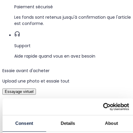
Paiement sécurisé
Les fonds sont retenus jusqu'à confirmation que l'article
est conforme.
Support
Aide rapide quand vous en avez besoin
Essaie avant d'acheter
Upload une photo et essaie tout
Essayage virtuel
Catégorie
Maison
/
Cuisine et salle à manger
/
Rangement cuisine
Marque
Consent
Details
About
Søstrene Grene