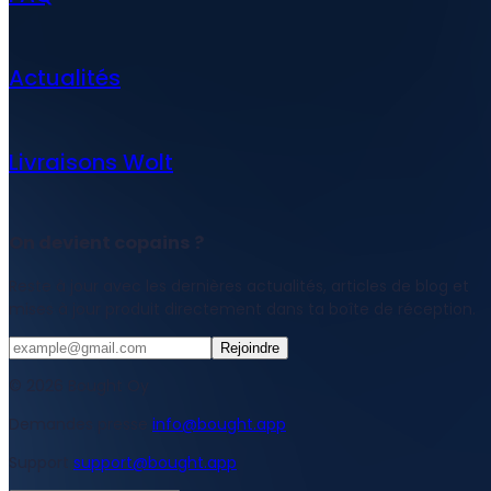
Actualités
Livraisons Wolt
On devient copains ?
Reste à jour avec les dernières actualités, articles de blog et
mises à jour produit directement dans ta boîte de réception.
Rejoindre
© 2026 Bought Oy
Demandes presse
info@bought.app
Support
support@bought.app