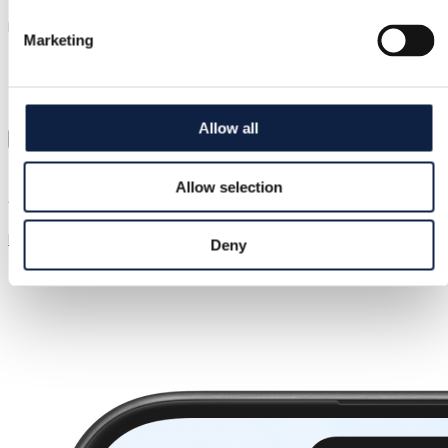
Risskov, Danemark
Marketing
–
(
0
)
Allow all
Message
Allow selection
Articles similaires
Plus de rangement cuisine
Deny