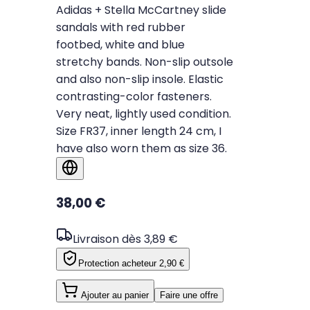
Adidas + Stella McCartney slide
sandals with red rubber
footbed, white and blue
stretchy bands. Non-slip outsole
and also non-slip insole. Elastic
contrasting-color fasteners.
Very neat, lightly used condition.
Size FR37, inner length 24 cm, I
have also worn them as size 36.
Afficher dans la langue d'origine
38,00 €
Livraison dès 3,89 €
Protection acheteur
2,90 €
Ajouter au panier
Faire une offre