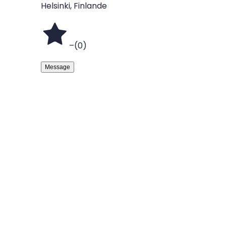
Helsinki, Finlande
–
(
0
)
Message