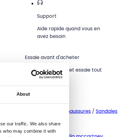
Support
Aide rapide quand vous en
avez besoin
Essaie avant d'acheter
Upload une photo et essaie tout
Essayage virtuel
About
Catégorie
Femmes
/
Chaussures
/
Sandales
Marque
se our traffic. We also share
ers who may combine it with
Adidas by stella mccartney