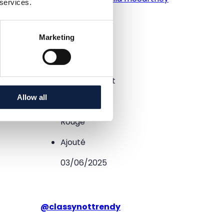
 services.
Taille
Marketing
37
État
Excellent état
Allow all
Couleur
Rouge
Ajouté
03/06/2025
@
classynottrendy