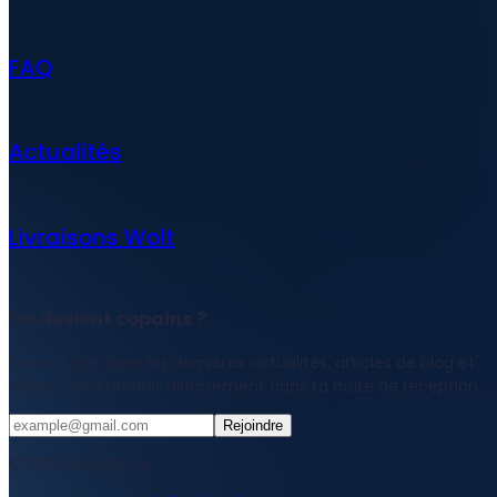
FAQ
Actualités
Livraisons Wolt
On devient copains ?
Reste à jour avec les dernières actualités, articles de blog et
mises à jour produit directement dans ta boîte de réception.
Rejoindre
© 2026 Bought Oy