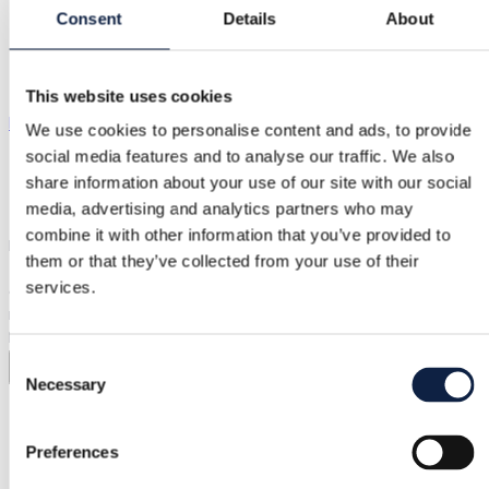
Biancaneve sportswear
Consent
Details
About
Biancaneve sportswear
This website uses cookies
biancaneve
|
XS / 34
|
Excellent état
We use cookies to personalise content and ads, to provide
social media features and to analyse our traffic. We also
68,00 €
share information about your use of our site with our social
media, advertising and analytics partners who may
Livraison dès 3,89 €
Protection acheteur
4,40 €
combine it with other information that you’ve provided to
Black B Femme leggings with a French cut. Sheer mesh. Lined i
them or that they’ve collected from your use of their
the shorts area. On the left front the Biancaneve B-logo
services.
embroidered with genuine crystals. Designed and
manufactured in Finland. Like-new, flawless, unused condition.
Fits sizes XS and S (I am S and it fits). Sold on their site for €119.
Consent
Afficher dans la langue d'origine
Necessary
Selection
Protection acheteur
Preferences