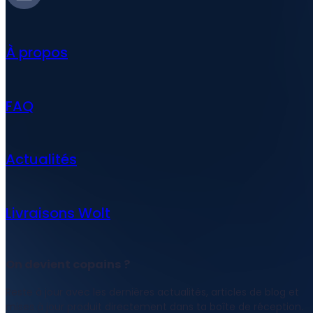
À propos
FAQ
Actualités
Livraisons Wolt
On devient copains ?
Reste à jour avec les dernières actualités, articles de blog et
mises à jour produit directement dans ta boîte de réception.