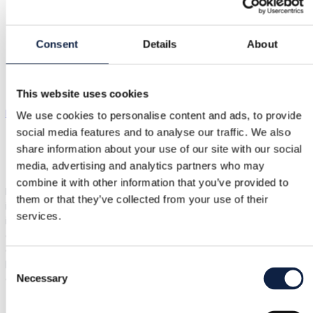
Autres robes
Mango chiffon sleeves tube dress
Consent
Details
About
Mango chiffon sleeve tube dress
This website uses cookies
Mango
|
XS / 34
|
Excellent état
We use cookies to personalise content and ads, to provide
social media features and to analyse our traffic. We also
22,00 €
share information about your use of our site with our social
media, advertising and analytics partners who may
Livraison dès 3,89 €
Protection acheteur
2,10 €
combine it with other information that you’ve provided to
Beautiful ivory dress of firm knit. Opaque, fits just right meanin
them or that they’ve collected from your use of their
it holds its shape and actually feels like a so-called tube dress,
services.
i.e. by no means some loose floppy material. Surprisingly
comfortable to wear! Chiffon puff sleeves, beautiful neckline. I
am size S in the pictures so it also fits size S but then is very
body-hugging :) length shoulder-hem approx. 82 cm.
Consent
Necessary
Completely new, unused, flawless condition. #summer
Selection
#summervibes #tubedress #dress #white
Afficher dans la l