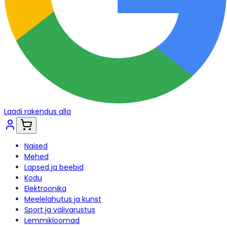
Laadi rakendus alla
Naised
Mehed
Lapsed ja beebid
Kodu
Elektroonika
Meelelahutus ja kunst
Sport ja välivarustus
Lemmikloomad