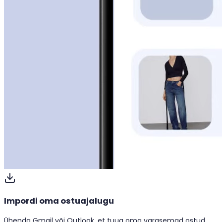
Impordi oma ostuajalugu
Ühenda Gmail või Outlook, et tuua oma varasemad ostud.