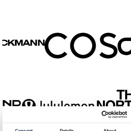
Consent
Details
About