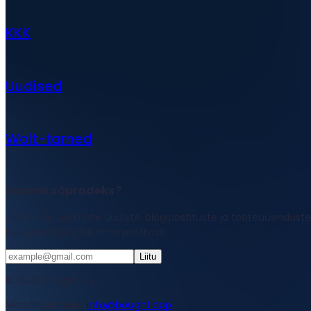
KKK
Uudised
Wolt-tarned
Saame sõpradeks?
Jää kursis uusimate uudiste, blogipostituste ja tooteuuenduste
kuulutustega otse oma postkasti.
Liitu
© 2026 Bought Oy
Meediapäringud
info@bought.app