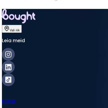
Vali riik
Leia meid
Meist