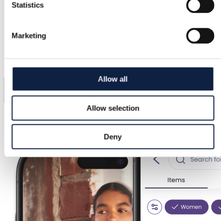
Statistics
Laadi äpp alla kohe!
Lisa automaatselt varasemad veebiosted
Marketing
Kojuvedu Woltiga
Pildiotsing ja virtuaalne proovikabiin
Allow all
Allow selection
Deny