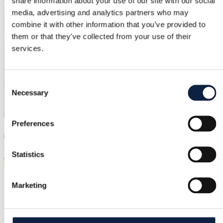
share information about your use of our site with our social
media, advertising and analytics partners who may
combine it with other information that you’ve provided to
them or that they’ve collected from your use of their
services.
Consent
Necessary
Selection
Preferences
Statistics
Marketing
Second-Hand-Start-up
Bought übernimmt