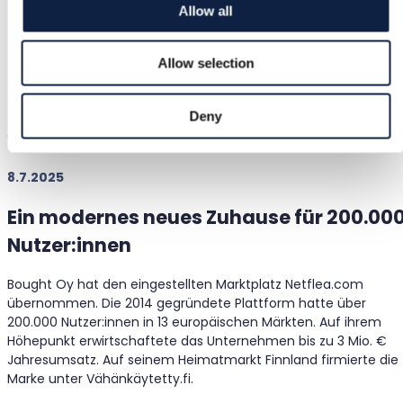
Netflea.com – die zweite
Allow all
Übernahme des
Allow selection
Unternehmens innerhalb von
Deny
sechs Monaten
8.7.2025
Ein modernes neues Zuhause für 200.00
Nutzer:innen
Bought Oy hat den eingestellten Marktplatz Netflea.com
übernommen. Die 2014 gegründete Plattform hatte über
200.000 Nutzer:innen in 13 europäischen Märkten. Auf ihrem
Höhepunkt erwirtschaftete das Unternehmen bis zu 3 Mio. €
Jahresumsatz. Auf seinem Heimatmarkt Finnland firmierte die
Marke unter Vähänkäytetty.fi.