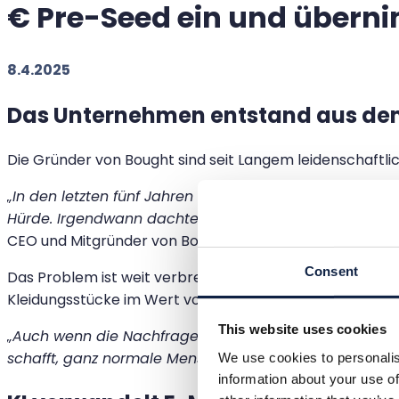
€ Pre-Seed ein und übern
8.4.2025
Das Unternehmen entstand aus dem
Die Gründer von Bought sind seit Langem leidenschaftl
„In den letzten fünf Jahren habe ich fast ausschließl
Hürde. Irgendwann dachte ich: Das kann nicht nur mir
CEO und Mitgründer von Bought.
Consent
Das Problem ist weit verbreitet. Nur etwa
5 % der wiede
Kleidungsstücke im Wert von geschätzten 2 Billionen US-
This website uses cookies
„Auch wenn die Nachfrage nach Second-Hand explodiert,
schafft, ganz normale Menschen zum Verkaufen zu bring
We use cookies to personalis
information about your use of