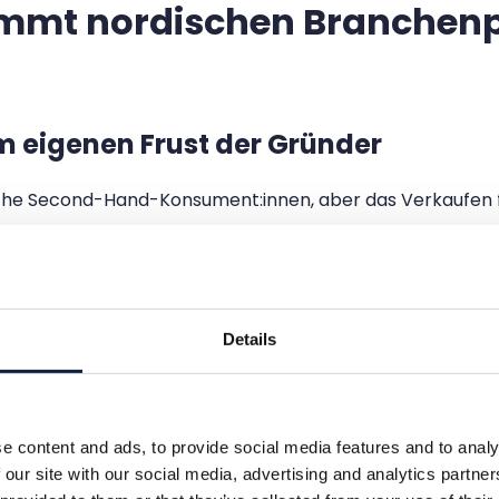
immt nordischen Branchenp
 eigenen Frust der Gründer
iche Second-Hand-Konsument:innen, aber das Verkaufen f
ich Second-Hand gekauft. Trotzdem war Verkaufen – egal
 so gehen. Es muss einen besseren Weg geben. Aus diese
Details
rverkaufbaren Modeartikel
landen auf aktuellen Resale-P
Dollar ungenutzt (und nicht eingestellt) in Kleiderschrän
 wird aktives Verkaufen immer noch von einer relativ k
en, löst die 2-Billionen-Dollar-Herausforderung der Br
e content and ads, to provide social media features and to analy
 our site with our social media, advertising and analytics partn