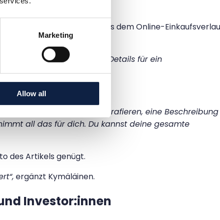
 services.
tomatisch Verkaufsinserate aus dem Online-Einkaufsverlau
Marketing
erlässt – mit allen nötigen Details für ein
Allow all
n, ordentlich auslegen, fotografieren, eine Beschreibung
rnimmt all das für dich. Du kannst deine gesamte
o des Artikels genügt.
rt“,
ergänzt Kymäläinen.
und Investor:innen