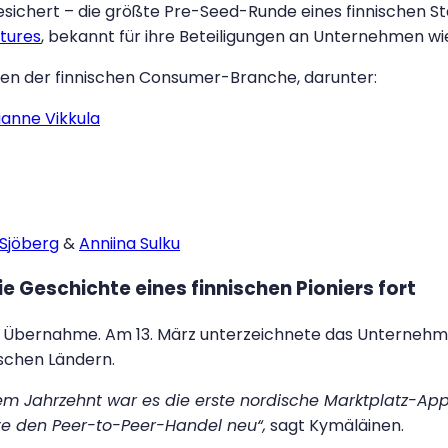
gesichert – die größte Pre-Seed-Runde eines finnischen 
ntures
, bekannt für ihre Beteiligungen an Unternehmen wi
uren der finnischen Consumer-Branche, darunter:
ianne Vikkula
 Sjöberg
&
Anniina Sulku
e Geschichte eines finnischen Pioniers fort
eine Übernahme. Am 13. März unterzeichnete das Unterne
schen Ländern.
inem Jahrzehnt war es die erste nordische Marktplatz-Ap
te den Peer-to-Peer-Handel neu“,
sagt Kymäläinen.