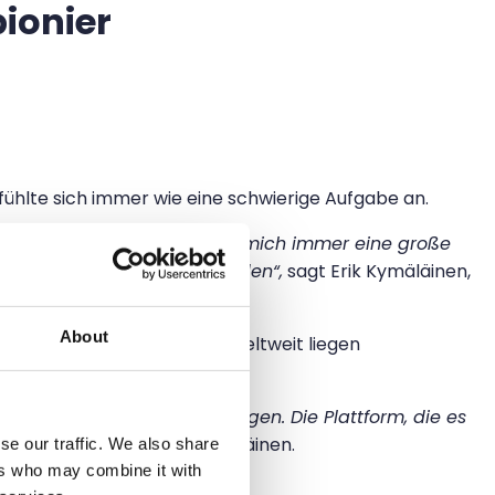
ionier
ühlte sich immer wie eine schwierige Aufgabe an.
 auf welcher Plattform – für mich immer eine große
m Frust ist Bought entstanden“,
sagt Erik Kymäläinen,
About
lattformen. Das bedeutet: weltweit liegen
ken.
leinen Nutzergruppe getragen. Die Plattform, die es
anche“,
prognostiziert Kymäläinen.
se our traffic. We also share
ers who may combine it with