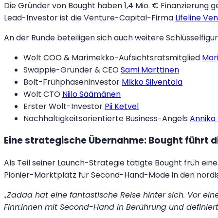
Die Gründer von Bought haben 1,4 Mio. € Finanzierung 
Lead-Investor ist die Venture-Capital-Firma
Lifeline Ve
An der Runde beteiligen sich auch weitere Schlüsselfig
Wolt COO & Marimekko-Aufsichtsratsmitglied
Mar
Swappie-Gründer & CEO
Sami Marttinen
Bolt-Frühphaseninvestor
Mikko Silventola
Wolt CTO
Niilo Säämänen
Erster Wolt-Investor
Pii Ketvel
Nachhaltigkeitsorientierte Business-Angels
Annika
Eine strategische Übernahme: Bought führt di
Als Teil seiner Launch-Strategie tätigte Bought früh 
Pionier-Marktplatz für Second-Hand-Mode in den nordi
„Zadaa hat eine fantastische Reise hinter sich. Vor e
Finn:innen mit Second-Hand in Berührung und definier