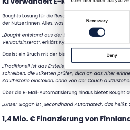
KI verwandelt E-Mails in verkaufsfe
other information that you’ve
Consent
Boughts Lösung für die Resale-Herausforderungen ist die
Necessary
Selection
der Nutzer:innen. Alles, was du tun musst, ist deine E-M
„Bought entstand aus der Erkenntnis, dass alles, was wir
Verkaufsinserat“,
erklärt Kymäläinen.
Das ist ein Bruch mit der bisherigen Norm.
Deny
„Traditionell ist das Erstellen eines Verkaufsinserats
schreiben, die Etiketten prüfen, dich an das Alter eri
Kaufhistorie einstellen, ohne von der Couch aufzustehe
Über die E-Mail-Automatisierung hinaus bietet Bought au
„Unser Slogan ist ‚Secondhand Automated‘, das heißt: S
1,4 Mio. € Finanzierung von Finnl