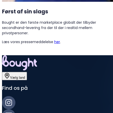
Først af sin slags
Bought er den første marketplace globalt
der tilbyder
secondhand-levering fra dør til dør i realtid mellem
privatpersoner.
Læs vores pressemeddelelse
her
.
Vælg land
Find os på