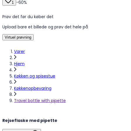
-
60
%
1
Prøv det før du køber det
Upload bare et billede og prøv det hele på
Virtuel prøvning
Varer
Hjem
Køkken og spisestue
Køkkenopbevaring
Travel bottle with pipette
Rejseflaske med pipette