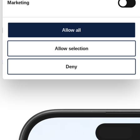
Marketing
–
(
0
)
Allow all
Besked
Lignende varer
Allow selection
Mere køkkenopbevaring
Deny