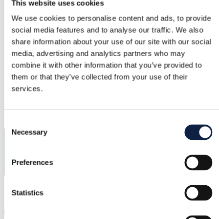
This website uses cookies
–
We use cookies to personalise content and ads, to provide
social media features and to analyse our traffic. We also
Tilstand
share information about your use of our site with our social
–
media, advertising and analytics partners who may
Farve
combine it with other information that you’ve provided to
them or that they’ve collected from your use of their
–
services.
Tilføjet
3.6.2026
Consent
Necessary
Selection
Preferences
@
juliec
Statistics
Risskov, Danmark