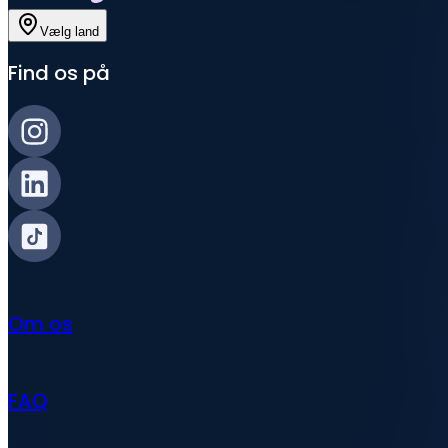
Vælg land
Find os på
Om os
FAQ