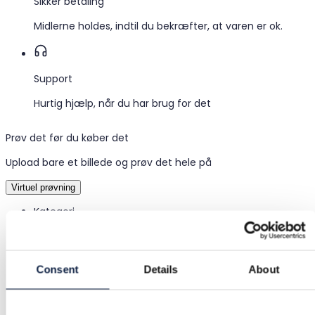
Sikker betaling
Midlerne holdes, indtil du bekræfter, at varen er ok.
Support
Hurtig hjælp, når du har brug for det
Prøv det før du køber det
Upload bare et billede og prøv det hele på
Virtuel prøvning
Kategori
Hjem
/
Køkken og spisestue
/
Køkkenopbevaring
Mærke
Consent
Details
About
Søstrene Grene
Størrelse