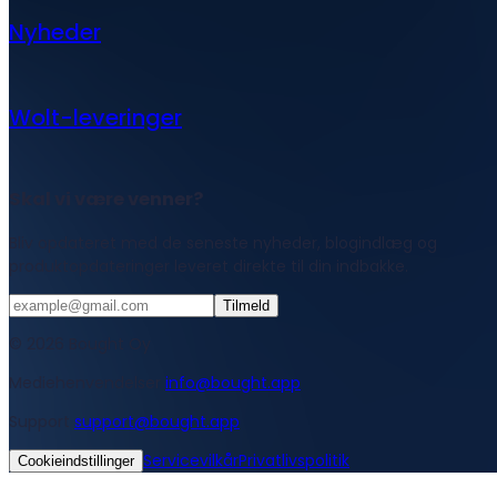
Nyheder
Wolt-leveringer
Skal vi være venner?
Bliv opdateret med de seneste nyheder, blogindlæg og
produktopdateringer leveret direkte til din indbakke.
Tilmeld
© 2026 Bought Oy
Mediehenvendelser
info@bought.app
Support
support@bought.app
Servicevilkår
Privatlivspolitik
Cookieindstillinger