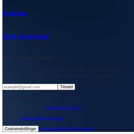
Nyheder
Wolt-leveringer
Skal vi være venner?
Bliv opdateret med de seneste nyheder, blogindlæg og
produktopdateringer leveret direkte til din indbakke.
Tilmeld
© 2026 Bought Oy
Mediehenvendelser
info@bought.app
Support
support@bought.app
Servicevilkår
Privatlivspolitik
Cookieindstillinger