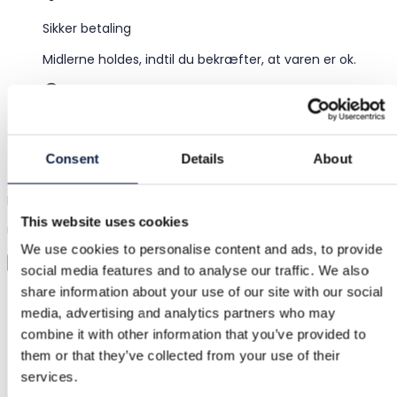
Sikker betaling
Midlerne holdes, indtil du bekræfter, at varen er ok.
Support
Hurtig hjælp, når du har brug for det
Consent
Details
About
Prøv det før du køber det
This website uses cookies
Upload bare et billede og prøv det hele på
We use cookies to personalise content and ads, to provide
Virtuel prøvning
social media features and to analyse our traffic. We also
share information about your use of our site with our social
Kategori
media, advertising and analytics partners who may
Kvinder
/
Tilbehør
/
Øreringe
combine it with other information that you’ve provided to
Mærke
them or that they’ve collected from your use of their
services.
Glitter