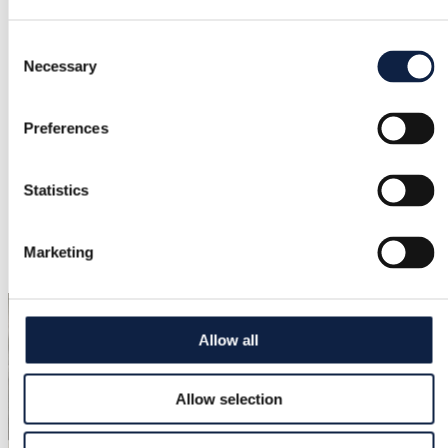
Størrelse
Consent
–
Necessary
Selection
Tilstand
Ny med mærker
Preferences
Farve
Statistics
Hvid, Sølv
Tilføjet
Marketing
23.8.2025
Allow all
Allow selection