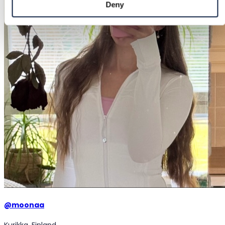
Deny
@
moonaa
Kurikka, Finland