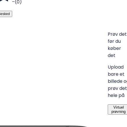
–
(
0
)
Besked
Prøv det
før du
køber
det
Upload
bare et
billede 
prøv det
hele på
Virtuel
prøvning