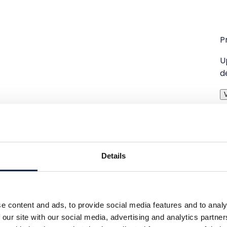
P
U
d
V
Details
e content and ads, to provide social media features and to analy
 our site with our social media, advertising and analytics partn