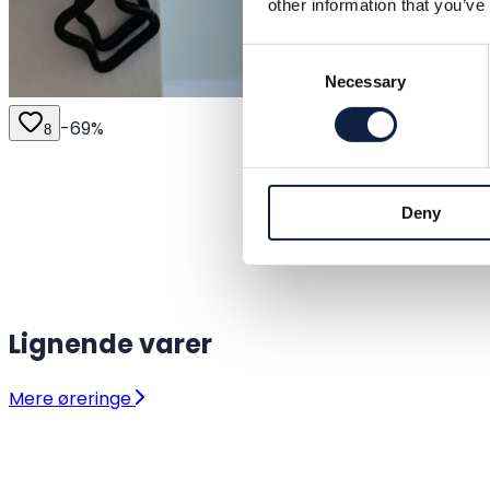
other information that you’ve
Consent
Necessary
Selection
-
69
%
8
Deny
Lignende varer
Mere øreringe