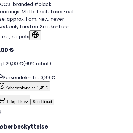
COS-branded #black
earrings. Matte finish. Laser-cut.
ize: approx. 1 cm. New, never
sed, only tried on. Smoke-free
ome, no pets
Vis på originalsproget
,00 €
ejl. 29,00 €
(69% rabat)
Forsendelse fra 3,89 €
Køberbeskyttelse
1,45 €
Tilføj til kurv
Send tilbud
øberbeskyttelse