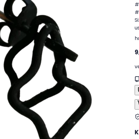
#
#
S
u
h
9
v
K