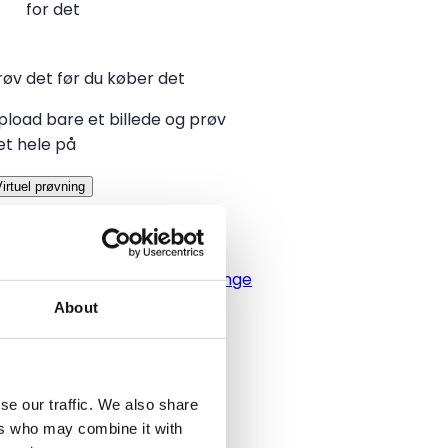
for det
røv det før du køber det
pload bare et billede og prøv
et hele på
irtuel prøvning
Kategori
Kvinder
/
Tilbehør
/
Øreringe
About
Mærke
COS
Størrelse
se our traffic. We also share
ers who may combine it with
–