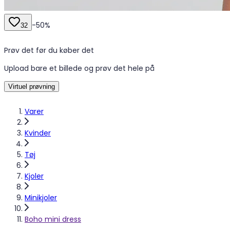
-
50
%
32
Prøv det før du køber det
Upload bare et billede og prøv det hele på
Virtuel prøvning
Varer
Kvinder
Tøj
Kjoler
Minikjoler
Boho mini dress