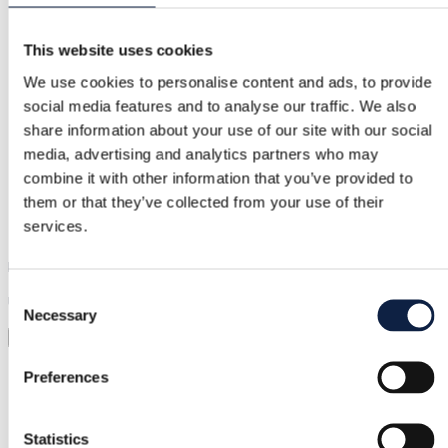
This website uses cookies
Sikker betaling
We use cookies to personalise content and ads, to provide
social media features and to analyse our traffic. We also
Midlerne holdes, indtil du bekræfter, at varen er ok.
share information about your use of our site with our social
media, advertising and analytics partners who may
combine it with other information that you’ve provided to
Support
them or that they’ve collected from your use of their
Hurtig hjælp, når du har brug for det
services.
Prøv det før du køber det
Consent
Upload bare et billede og prøv det hele på
Necessary
Selection
Virtuel prøvning
Kategori
Preferences
Kvinder
/
Tøj
/
Minikjoler
Statistics
Mærke