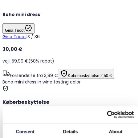
Boho mini dress
Gina Tricot
Gina Tricot
|
S / 36
30,00 €
vejl. 59,99 €
(50% rabat)
Forsendelse fra 3,89 €
Køberbeskyttelse
2,50 €
Boho mini dress in wine tasting color.
Køberbeskyttelse
Gratis returnering
Consent
Details
About
Refusion hvis varen er defekt eller ikke som beskrevet