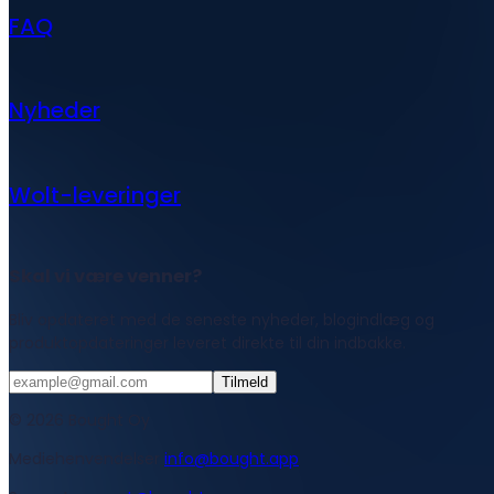
FAQ
Nyheder
Wolt-leveringer
Skal vi være venner?
Bliv opdateret med de seneste nyheder, blogindlæg og
produktopdateringer leveret direkte til din indbakke.
Tilmeld
© 2026 Bought Oy
Mediehenvendelser
info@bought.app