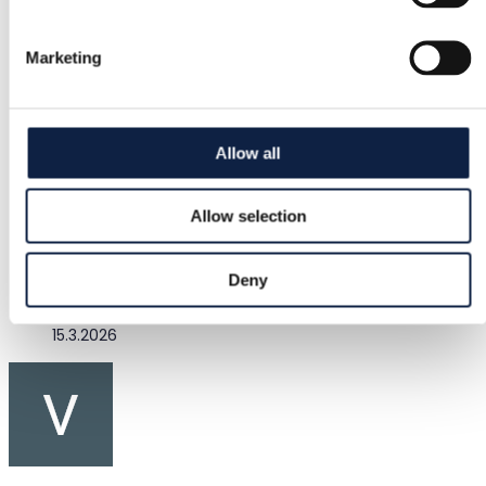
Gina Tricot
Marketing
Størrelse
S / 36
Tilstand
Allow all
–
Allow selection
Farve
Bordeaux
Deny
Tilføjet
15.3.2026