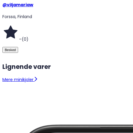
@
viljamariaw
Forssa, Finland
–
(
0
)
Besked
Lignende varer
Mere minikjoler