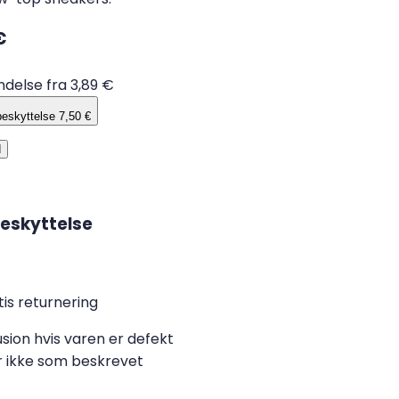
€
delse fra 3,89 €
eskyttelse
7,50 €
d
eskyttelse
is returnering
sion hvis varen er defekt
er ikke som beskrevet