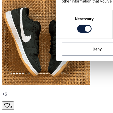
other information that you’ve
Consent
Necessary
Selection
Deny
+
5
3