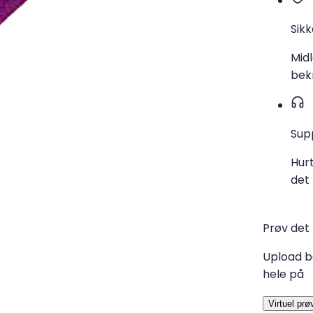
Sikk
Midl
bekr
Sup
Hurt
det
Prøv det 
Upload ba
hele på
Virtuel prø