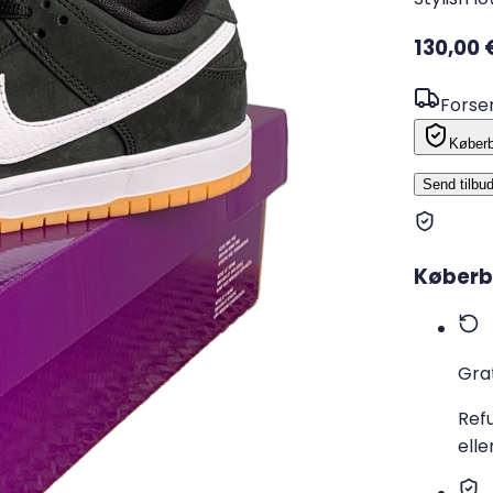
130,00 
Forsen
Køberb
Send tilbu
Køberb
Grat
Refu
ell