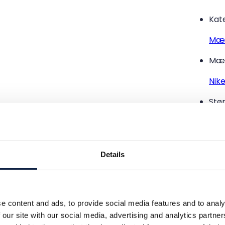
Kat
Mæ
Mæ
Nik
Stør
40,
Tils
Details
Ny 
Far
e content and ads, to provide social media features and to analy
Mør
 our site with our social media, advertising and analytics partn