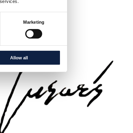
øjet
 services.
.2025
Marketing
Allow all