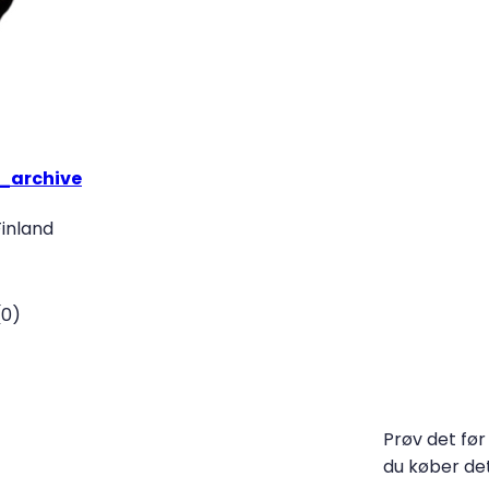
s_archive
Finland
(
0
)
Prøv det før
du køber de