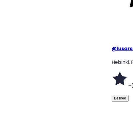
@
lusar
Helsinki, 
–
Besked