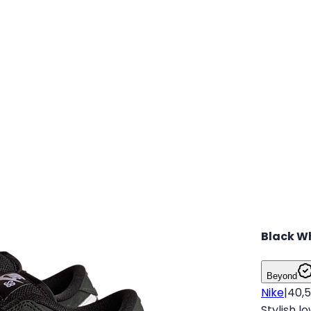
Black W
Beyond
Nike
|
40,5
Stylish l