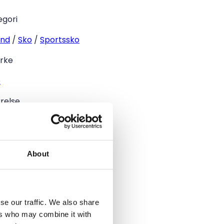
egori
nd
/
Sko
/
Sportssko
rke
e
relse
5
tand
About
med mærker
ve
se our traffic. We also share
kegrøn
ers who may combine it with