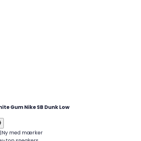
hite Gum Nike SB Dunk Low
|
Ny med mærker
ow-top sneakers.