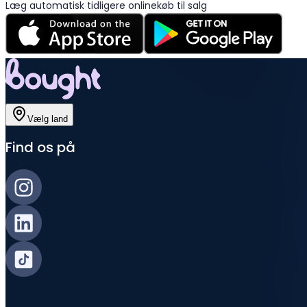
Læg automatisk tidligere onlinekøb til salg
Vælg land
Find os på