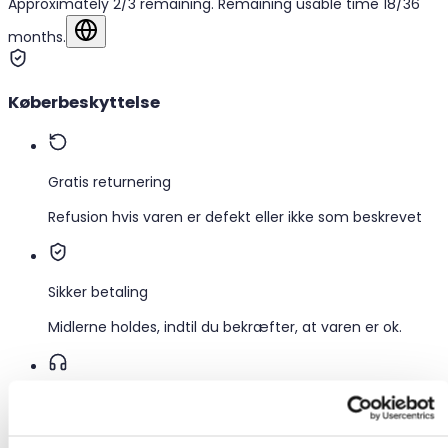
Approximately 2/3 remaining. Remaining usable time 18/36
months.
Vis på originalsproget
Køberbeskyttelse
Gratis returnering
Refusion hvis varen er defekt eller ikke som beskrevet
Sikker betaling
Midlerne holdes, indtil du bekræfter, at varen er ok.
Support
Hurtig hjælp, når du har brug for det