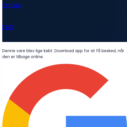
Om os
FAQ
Nyheder
Denne vare blev lige købt. Download app for at få besked, når
den er tilbage online.
Wolt-leveringer
Skal vi være venner?
Bliv opdateret med de seneste nyheder, blogindlæg og
produktopdateringer leveret direkte til din indbakke.
Tilmeld