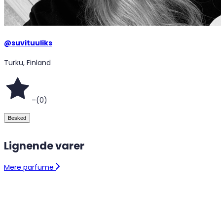
@
suvituuliks
Turku, Finland
–
(
0
)
Besked
Lignende varer
Mere parfume