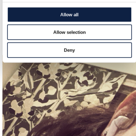
Fremragende
Allow all
Farve
Pink
Allow selection
Tilføjet
28.9.2025
Deny