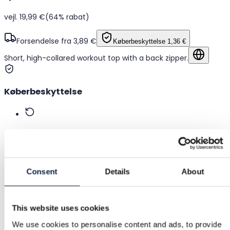
vejl. 19,99 €
(64% rabat)
Forsendelse fra 3,89 €
Køberbeskyttelse
1,36 €
Short, high-collared workout top with a back zipper.
Vis på o
Køberbeskyttelse
Gratis returnering
Refusion hvis varen er defekt eller ikke som beskrevet
Consent
Details
About
Sikker betaling
Midlerne holdes, indtil du bekræfter, at varen er ok.
This website uses cookies
We use cookies to personalise content and ads, to provide