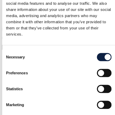
social media features and to analyse our traffic. We also
Support
share information about your use of our site with our social
media, advertising and analytics partners who may
Hurtig hjælp, når du har brug for det
combine it with other information that you’ve provided to
them or that they’ve collected from your use of their
Prøv det før du køber det
services.
Upload bare et billede og prøv det hele på
Virtuel prøvning
Consent
Kategori
Necessary
Selection
Kvinder
/
Tøj
/
Hættetrøjer og sweatshirts
Preferences
Mærke
adidas
Statistics
Størrelse
Anden
Marketing
Tilstand