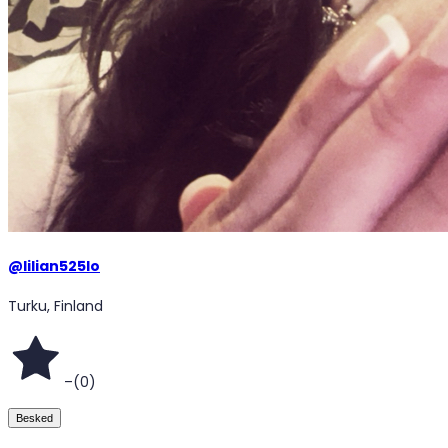
@
lilian525lo
Turku, Finland
–
(
0
)
Besked