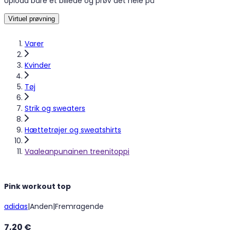
Upload bare et billede og prøv det hele på
Virtuel prøvning
Varer
Kvinder
Tøj
Strik og sweaters
Hættetrøjer og sweatshirts
Vaaleanpunainen treenitoppi
Pink workout top
adidas
|
Anden
|
Fremragende
7,20 €