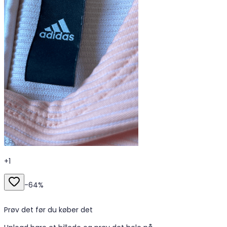
+
1
-
64
%
Prøv det før du køber det