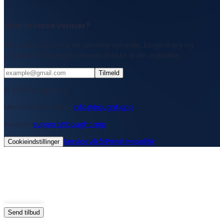
Skal vi være venner?
Bliv opdateret med de seneste nyheder, blogindlæg og
produktopdateringer leveret direkte til din indbakke.
Tilmeld
© 2026 Bought Oy
Mediehenvendelser
info@bought.app
Support
support@bought.app
Servicevilkår
Privatlivspolitik
Cookieindstillinger
Send tilbud