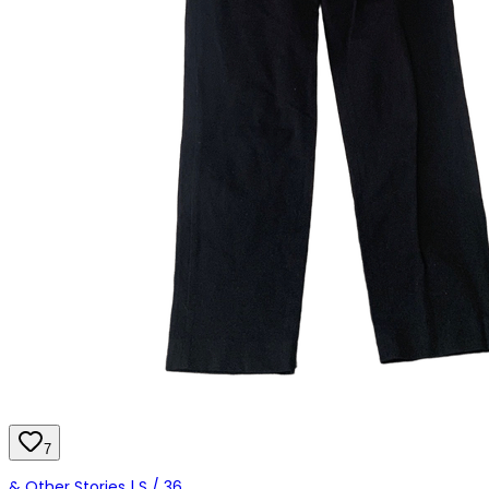
7
& Other Stories | S / 36