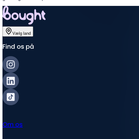
Vælg land
Find os på
Om os