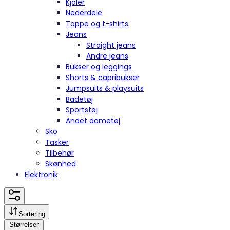
Kjoler
Nederdele
Toppe og t-shirts
Jeans
Straight jeans
Andre jeans
Bukser og leggings
Shorts & capribukser
Jumpsuits & playsuits
Badetøj
Sportstøj
Andet dametøj
Sko
Tasker
Tilbehør
Skønhed
Elektronik
Sortering
Størrelser