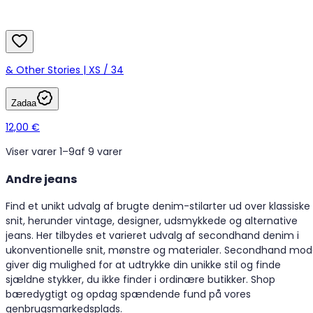
& Other Stories | XS / 34
Zadaa
12,00 €
Viser varer 1–9
af 9 varer
Andre jeans
Find et unikt udvalg af brugte denim-stilarter ud over klassiske
snit, herunder vintage, designer, udsmykkede og alternative
jeans. Her tilbydes et varieret udvalg af secondhand denim i
ukonventionelle snit, mønstre og materialer. Secondhand mo
giver dig mulighed for at udtrykke din unikke stil og finde
sjældne stykker, du ikke finder i ordinære butikker. Shop
bæredygtigt og opdag spændende fund på vores
genbrugsmarkedsplads.