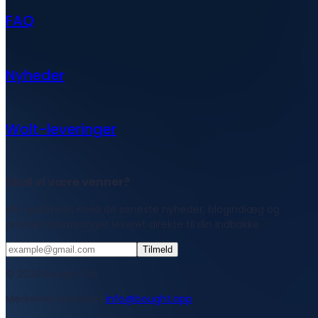
FAQ
Nyheder
Wolt-leveringer
Skal vi være venner?
Bliv opdateret med de seneste nyheder, blogindlæg og
produktopdateringer leveret direkte til din indbakke.
Tilmeld
© 2026 Bought Oy
Mediehenvendelser
info@bought.app