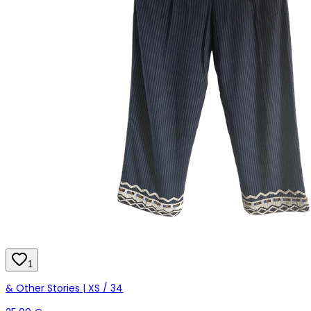
1
& Other Stories | XS / 34