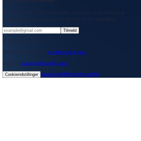
Skal vi være venner?
Bliv opdateret med de seneste nyheder, blogindlæg og
produktopdateringer leveret direkte til din indbakke.
Tilmeld
© 2026 Bought Oy
Mediehenvendelser
info@bought.app
Support
support@bought.app
Servicevilkår
Privatlivspolitik
Cookieindstillinger