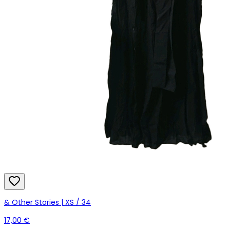
& Other Stories | XS / 34
17,00 €