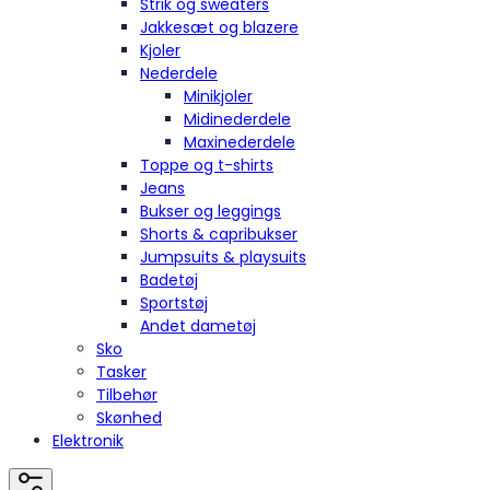
Strik og sweaters
Jakkesæt og blazere
Kjoler
Nederdele
Minikjoler
Midinederdele
Maxinederdele
Toppe og t-shirts
Jeans
Bukser og leggings
Shorts & capribukser
Jumpsuits & playsuits
Badetøj
Sportstøj
Andet dametøj
Sko
Tasker
Tilbehør
Skønhed
Elektronik