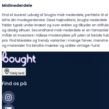
Midinederdele
Find et kureret udvalg af brugte midi-nederdele, perfekte til at
løfte din modegarderobe. Disse højkvalitets, brugte nederdele
falder typisk under knæet og over anklen og tilbyder en stilfuld
og alsidig silhuet. Secondhand midi-nederdele er en fantastisk
måde at investere i tidløse modestykker på uden at betale ful
pris. Find klassiske og trendy varianter i mange farver, mønstre
og materialer fra kendte mærker og unikke vintage-fund.
Vælg land
Find os på